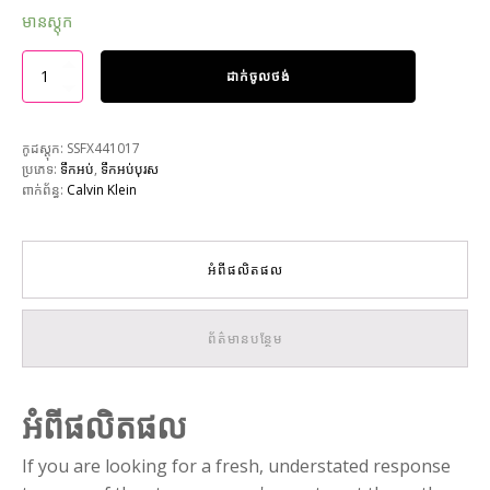
មានស្តុក
ដាក់ចូលថង់
កូដស្តុក:
SSFX441017
ប្រភេទ:
ទឹកអប់
,
ទឹកអប់បុរស
ពាក់ព័ន្ធ:
Calvin Klein
អំពីផលិតផល
ព័ត៌មានបន្ថែម
អំពីផលិតផល
If you are looking for a fresh, understated response