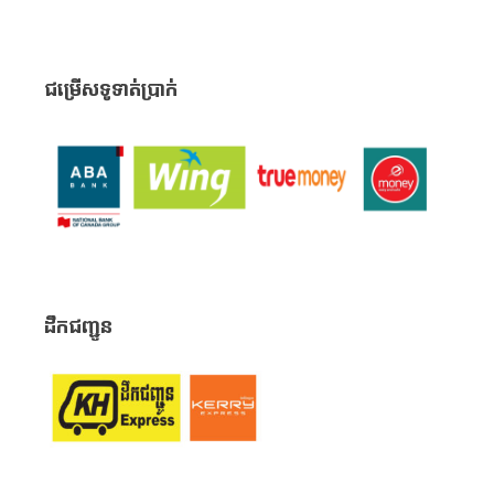
ជម្រើសទូទាត់ប្រាក់
ដឹកជញ្ជូន