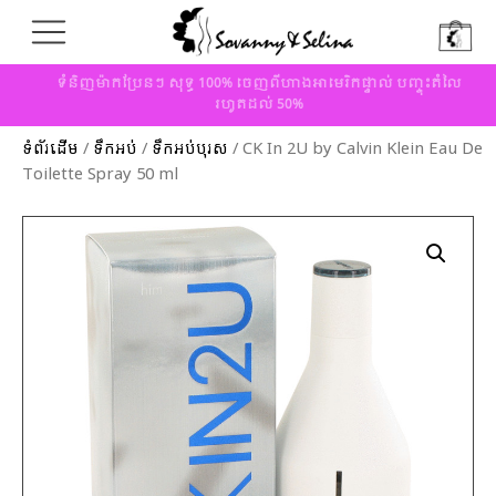
ទំនិញម៉ាកប្រែនៗ សុទ្ធ 100% ចេញពីហាងអាមេរិកផ្ទាល់ បញ្ចុះតំលៃ
រហូតដល់ 50%
ទំព័រដើម
/
ទឹកអប់
/
ទឹកអប់បុរស
/ CK In 2U by Calvin Klein Eau De
Toilette Spray 50 ml