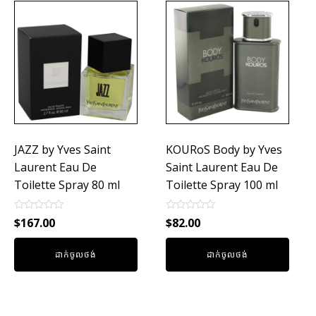
JAZZ by Yves Saint
KOURoS Body by Yves
Laurent Eau De
Saint Laurent Eau De
Toilette Spray 80 ml
Toilette Spray 100 ml
Rated
Rated
$
167.00
$
82.00
0
0
out
out
of
of
ដាក់ចូលថង់
ដាក់ចូលថង់
5
5