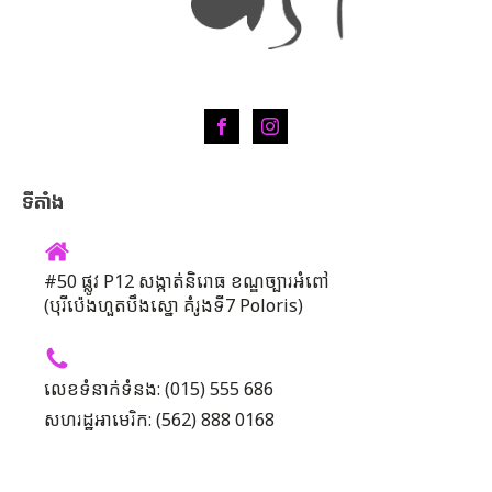
ទីតាំង
#50 ផ្លូវ P12 សង្កាត់និរោធ ខណ្ឌច្បារអំពៅ
(បុរីប៉េងហួតបឹងស្នោ គំរូងទី7 Poloris)
លេខទំនាក់ទំនង: (015) 555 686
សហរដ្ឋអាមេរិក: (562) 888 0168