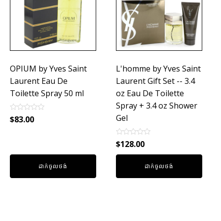
OPIUM by Yves Saint
L'homme by Yves Saint
Laurent Eau De
Laurent Gift Set -- 3.4
Toilette Spray 50 ml
oz Eau De Toilette
Spray + 3.4 oz Shower
Gel
Rated
$
83.00
0
out
of
Rated
$
128.00
5
0
out
of
ដាក់ចូលថង់
ដាក់ចូលថង់
5