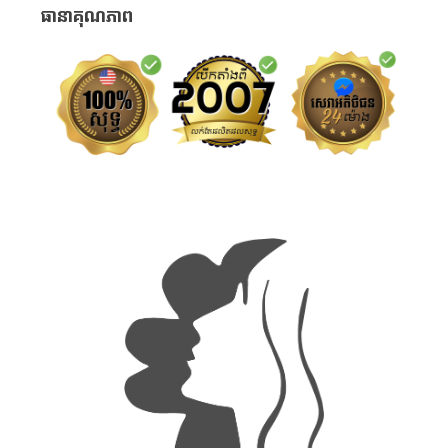
ធានាគុណភាព