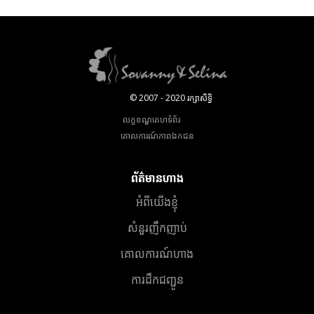
© 2007 - 2020 រក្សាសិទ្ធិ
លក្ខខណ្ឌគេហទំព័រ
គោលការណ៍​ភាព​ឯកជន
ព័ត៌មានហាង
អំពីយើងខ្ញុំ
សំនួរញឹកញាប់
គោលការណ៍ហាង
ការដឹកជញ្ជូន