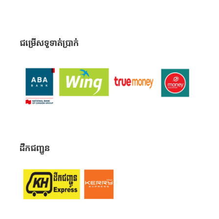
ជម្រើសទូទាត់ប្រាក់
ដឹកជញ្ជូន