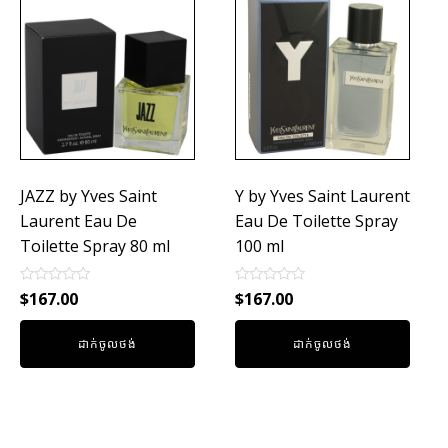
JAZZ by Yves Saint
Y by Yves Saint Laurent
Laurent Eau De
Eau De Toilette Spray
Toilette Spray 80 ml
100 ml
Rated
Rated
$
167.00
$
167.00
0
0
out
out
of
of
ដាក់ចូលថង់
ដាក់ចូលថង់
5
5