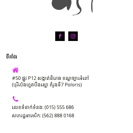
ទីតាំង
#50 ផ្លូវ P12 សង្កាត់និរោធ ខណ្ឌច្បារអំពៅ
(បុរីប៉េងហួតបឹងស្នោ គំរូងទី7 Poloris)
លេខទំនាក់ទំនង: (015) 555 686
សហរដ្ឋអាមេរិក: (562) 888 0168