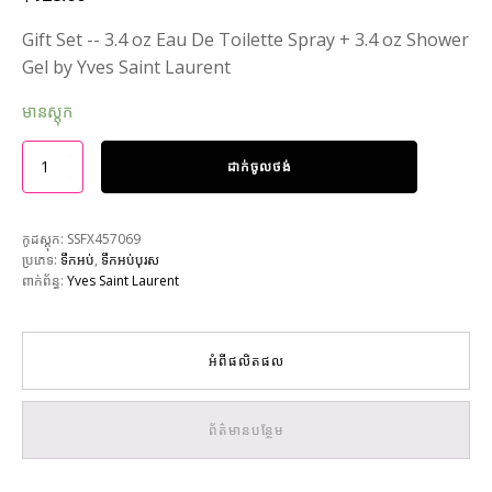
Gift Set -- 3.4 oz Eau De Toilette Spray + 3.4 oz Shower
Gel by Yves Saint Laurent
មានស្តុក
ដាក់ចូលថង់
កូដស្តុក:
SSFX457069
ប្រភេទ:
ទឹកអប់
,
ទឹកអប់បុរស
ពាក់ព័ន្ធ:
Yves Saint Laurent
អំពីផលិតផល
ព័ត៌មានបន្ថែម