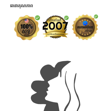
ធានាគុណភាព