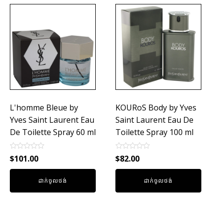
L'homme Bleue by
KOURoS Body by Yves
Yves Saint Laurent Eau
Saint Laurent Eau De
De Toilette Spray 60 ml
Toilette Spray 100 ml
Rated
Rated
$
101.00
$
82.00
0
0
out
out
of
of
ដាក់ចូលថង់
ដាក់ចូលថង់
5
5