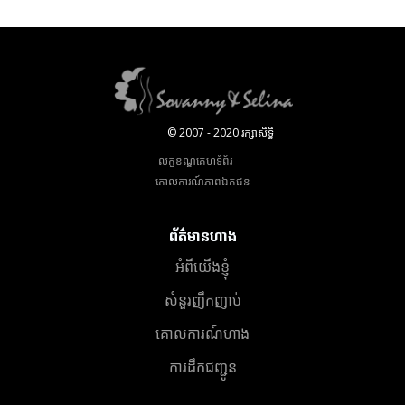
© 2007 - 2020 រក្សាសិទ្ធិ
លក្ខខណ្ឌគេហទំព័រ
គោលការណ៍​ភាព​ឯកជន
ព័ត៌មានហាង
អំពីយើងខ្ញុំ
សំនួរញឹកញាប់
គោលការណ៍ហាង
ការដឹកជញ្ជូន