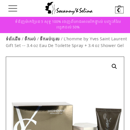
ទំនិញម៉ាកប្រែនៗ សុទ្ធ 100% ចេញពីហាងអាមេរិកផ្ទាល់ បញ្ចុះតំលៃ
រហូតដល់ 50%
ទំព័រដើម
/
ទឹកអប់
/
ទឹកអប់បុរស
/ L'homme by Yves Saint Laurent
Gift Set -- 3.4 oz Eau De Toilette Spray + 3.4 oz Shower Gel