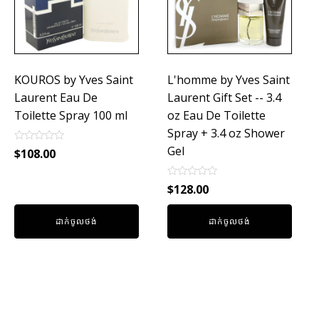
KOUROS by Yves Saint
L'homme by Yves Saint
Laurent Eau De
Laurent Gift Set -- 3.4
Toilette Spray 100 ml
oz Eau De Toilette
Spray + 3.4 oz Shower
Gel
Rated
$
108.00
0
out
of
Rated
$
128.00
5
0
out
of
ដាក់ចូលថង់
ដាក់ចូលថង់
5