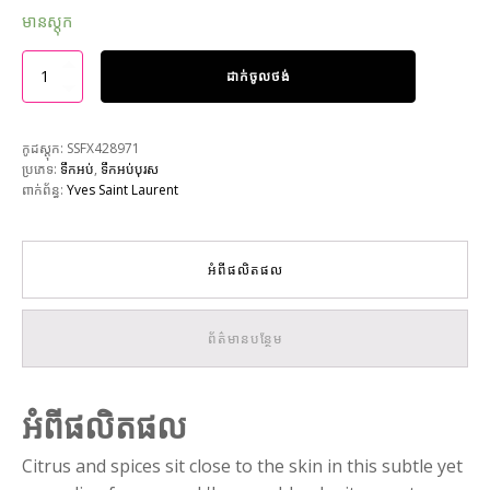
មានស្តុក
ដាក់ចូលថង់
កូដស្តុក:
SSFX428971
ប្រភេទ:
ទឹកអប់
,
ទឹកអប់បុរស
ពាក់ព័ន្ធ:
Yves Saint Laurent
អំពីផលិតផល
ព័ត៌មានបន្ថែម
អំពីផលិតផល
Citrus and spices sit close to the skin in this subtle yet