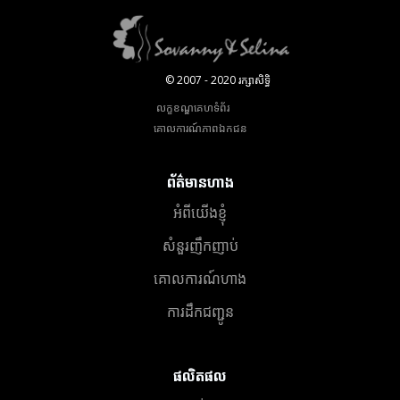
© 2007 - 2020 រក្សាសិទ្ធិ
លក្ខខណ្ឌគេហទំព័រ
គោលការណ៍​ភាព​ឯកជន
ព័ត៌មានហាង
អំពីយើងខ្ញុំ
សំនួរញឹកញាប់
គោលការណ៍ហាង
ការដឹកជញ្ជូន
ផលិតផល