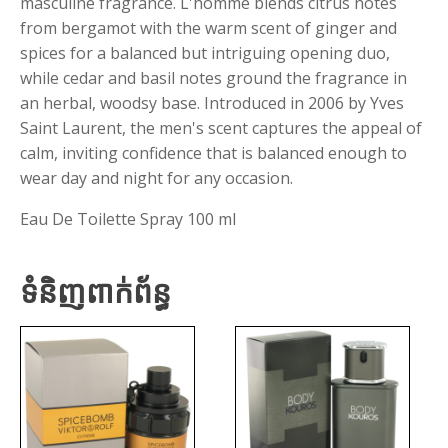
masculine fragrance. L'homme blends citrus notes
from bergamot with the warm scent of ginger and
spices for a balanced but intriguing opening duo,
while cedar and basil notes ground the fragrance in
an herbal, woodsy base. Introduced in 2006 by Yves
Saint Laurent, the men's scent captures the appeal of
calm, inviting confidence that is balanced enough to
wear day and night for any occasion.
Eau De Toilette Spray 100 ml
ទំនិញពាក់ព័ន្ធ