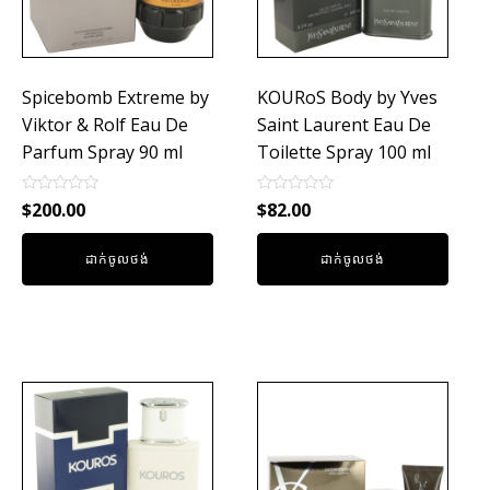
Spicebomb Extreme by
KOURoS Body by Yves
Viktor & Rolf Eau De
Saint Laurent Eau De
Parfum Spray 90 ml
Toilette Spray 100 ml
Rated
Rated
$
200.00
$
82.00
0
0
out
out
of
of
ដាក់ចូលថង់
ដាក់ចូលថង់
5
5