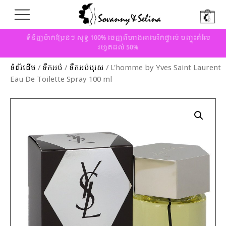
ទំនិញម៉ាកប្រែនៗ សុទ្ធ 100% ចេញពីហាងអាមេរិកផ្ទាល់ បញ្ចុះតំលៃ
រហូតដល់ 50%
ទំព័រដើម
/
ទឹកអប់
/
ទឹកអប់បុរស
/ L'homme by Yves Saint Laurent
Eau De Toilette Spray 100 ml