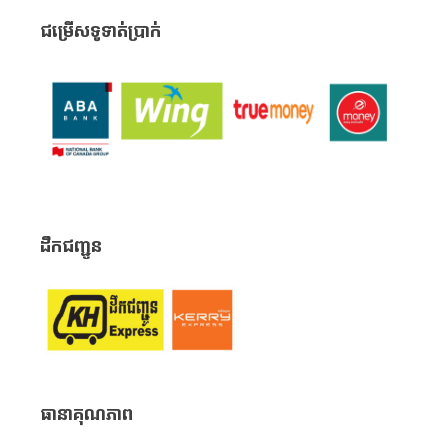
ជម្រើសទូទាត់ប្រាក់
ដឹកជញ្ជូន
ធានាគុណភាព