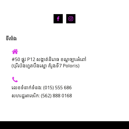
ទីតាំង
#50 ផ្លូវ P12 សង្កាត់និរោធ ខណ្ឌច្បារអំពៅ
(បុរីប៉េងហួតបឹងស្នោ គំរូងទី7 Poloris)
លេខទំនាក់ទំនង: (015) 555 686
សហរដ្ឋអាមេរិក: (562) 888 0168