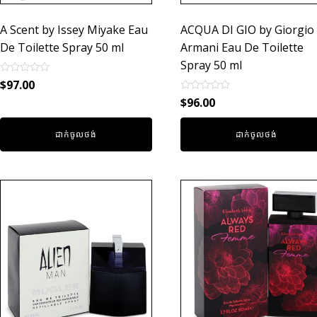
A Scent by Issey Miyake Eau
ACQUA DI GIO by Giorgio
De Toilette Spray 50 ml
Armani Eau De Toilette
Spray 50 ml
Rated
$
97.00
0
Rated
out
$
96.00
0
of
out
5
of
ដាក់ចូលថង់
ដាក់ចូលថង់
5