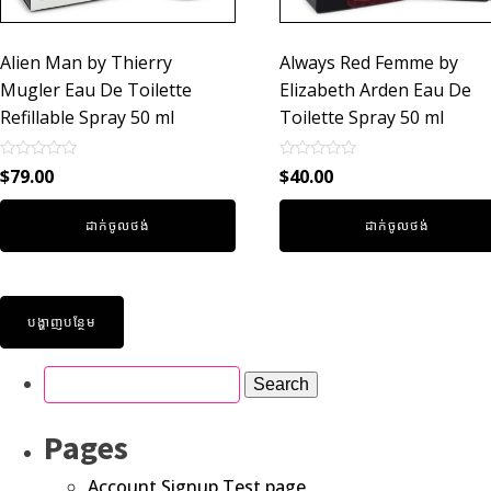
Alien Man by Thierry
Always Red Femme by
Mugler Eau De Toilette
Elizabeth Arden Eau De
Refillable Spray 50 ml
Toilette Spray 50 ml
Rated
Rated
$
79.00
$
40.00
0
0
out
out
of
of
ដាក់ចូលថង់
ដាក់ចូលថង់
5
5
បង្ហាញបន្ថែម
Pages
Account Signup Test page