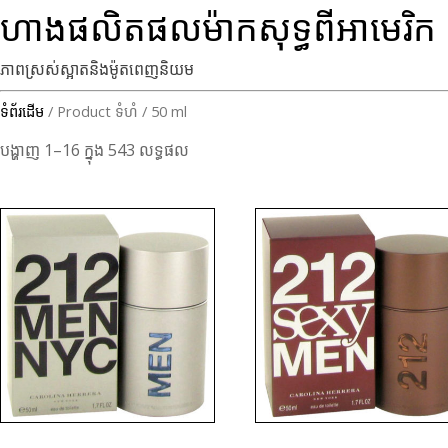
ហាងផលិតផលម៉ាកសុទ្ធពីអាមេរិក
ភាពស្រស់ស្អាតនិងម៉ូតពេញនិយម
ទំព័រដើម
/ Product ទំហំ / 50 ml
បង្ហាញ 1–16 ក្នុង 543 លទ្ធផល