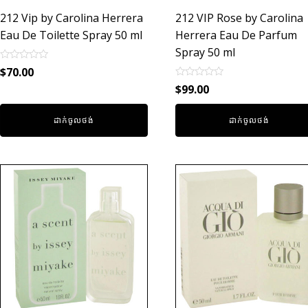
212 Vip by Carolina Herrera
212 VIP Rose by Carolina
Eau De Toilette Spray 50 ml
Herrera Eau De Parfum
Spray 50 ml
Rated
$
70.00
0
Rated
out
$
99.00
0
of
out
5
of
ដាក់ចូលថង់
ដាក់ចូលថង់
5