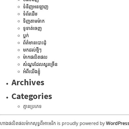
ទំនិញអនឡាញ
ទំព័រដើម
ទិញតាមម៉ាក
ទូទាត់ចេញ
ប្លក់
ព័ត៌មានបោះដុំ
មកដល់ថ្មីៗ
ម៉ាកផលិតផល
សំណួរដែលសួរច្រើន
អំពីយើងខ្ញុំ
Archives
Categories
គ្មានប្រភេទ
ហាងផលិតផលម៉ាកសុទ្ធពីអាមេរិក is proudly powered by
WordPres