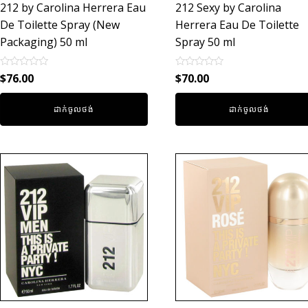
212 by Carolina Herrera Eau
212 Sexy by Carolina
De Toilette Spray (New
Herrera Eau De Toilette
Packaging) 50 ml
Spray 50 ml
Rated
Rated
$
76.00
$
70.00
0
0
out
out
of
of
ដាក់ចូលថង់
ដាក់ចូលថង់
5
5