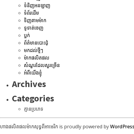
ទំនិញអនឡាញ
ទំព័រដើម
ទិញតាមម៉ាក
ទូទាត់ចេញ
ប្លក់
ព័ត៌មានបោះដុំ
មកដល់ថ្មីៗ
ម៉ាកផលិតផល
សំណួរដែលសួរច្រើន
អំពីយើងខ្ញុំ
Archives
Categories
គ្មានប្រភេទ
ហាងផលិតផលម៉ាកសុទ្ធពីអាមេរិក is proudly powered by
WordPres