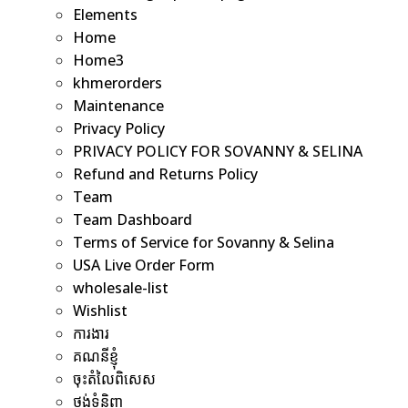
Elements
Home
Home3
khmerorders
Maintenance
Privacy Policy
PRIVACY POLICY FOR SOVANNY & SELINA
Refund and Returns Policy
Team
Team Dashboard
Terms of Service for Sovanny & Selina
USA Live Order Form
wholesale-list
Wishlist
ការងារ
គណនីខ្ញុំ
ចុះតំលៃពិសេស
ថង់ទំនិញ