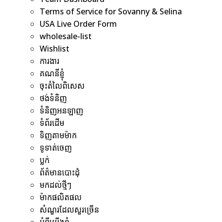
Terms of Service for Sovanny & Selina
USA Live Order Form
wholesale-list
Wishlist
ការងារ
គណនីខ្ញុំ
ចុះតំលៃពិសេស
ថង់ទំនិញ
ទំនិញអនឡាញ
ទំព័រដើម
ទិញតាមម៉ាក
ទូទាត់ចេញ
ប្លក់
ព័ត៌មានបោះដុំ
មកដល់ថ្មីៗ
ម៉ាកផលិតផល
សំណួរដែលសួរច្រើន
អំពីយើងខ្ញុំ