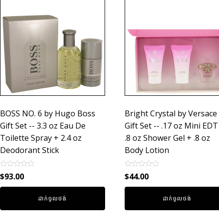
BOSS NO. 6 by Hugo Boss
Bright Crystal by Versace
Gift Set -- 3.3 oz Eau De
Gift Set -- .17 oz Mini EDT
Toilette Spray + 2.4 oz
.8 oz Shower Gel + .8 oz
Deodorant Stick
Body Lotion
Rated
Rated
$
93.00
$
44.00
0
0
out
out
of
of
ដាក់ចូលថង់
ដាក់ចូលថង់
5
5