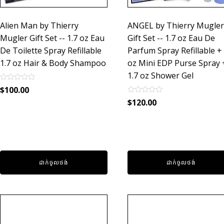
Alien Man by Thierry
ANGEL by Thierry Mugler
Mugler Gift Set -- 1.7 oz Eau
Gift Set -- 1.7 oz Eau De
De Toilette Spray Refillable
Parfum Spray Refillable + 
1.7 oz Hair & Body Shampoo
oz Mini EDP Purse Spray 
1.7 oz Shower Gel
Rated
$
100.00
0
Rated
out
$
120.00
0
of
out
5
of
5
ដាក់ចូលថង់
ដាក់ចូលថង់