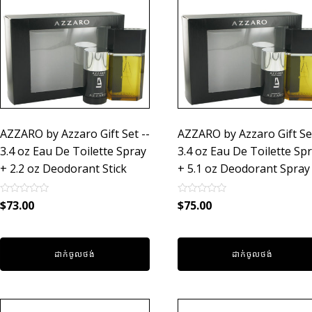
AZZARO by Azzaro Gift Set --
AZZARO by Azzaro Gift Set
3.4 oz Eau De Toilette Spray
3.4 oz Eau De Toilette Sp
+ 2.2 oz Deodorant Stick
+ 5.1 oz Deodorant Spray
Rated
Rated
$
73.00
$
75.00
0
0
out
out
of
of
5
5
ដាក់ចូលថង់
ដាក់ចូលថង់