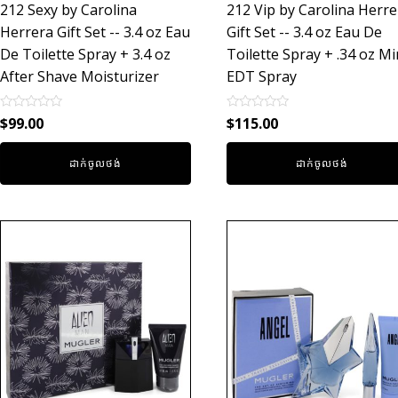
212 Sexy by Carolina
212 Vip by Carolina Herre
Herrera Gift Set -- 3.4 oz Eau
Gift Set -- 3.4 oz Eau De
De Toilette Spray + 3.4 oz
Toilette Spray + .34 oz Mi
After Shave Moisturizer
EDT Spray
Rated
Rated
$
99.00
$
115.00
0
0
out
out
of
of
ដាក់ចូលថង់
ដាក់ចូលថង់
5
5