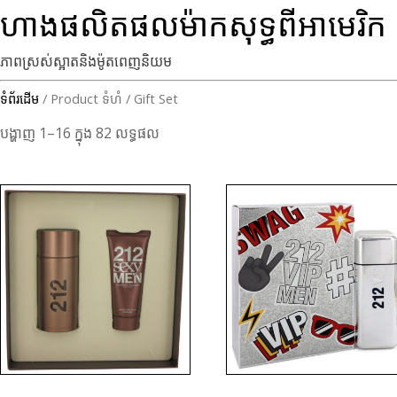
ហាងផលិតផលម៉ាកសុទ្ធពីអាមេរិក
ភាពស្រស់ស្អាតនិងម៉ូតពេញនិយម
ទំព័រដើម
/ Product ទំហំ / Gift Set
បង្ហាញ 1–16 ក្នុង 82 លទ្ធផល