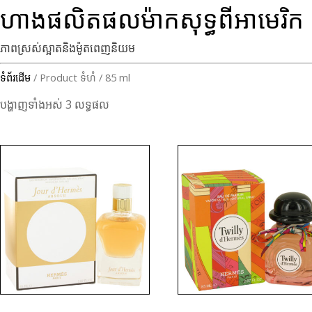
ហាងផលិតផលម៉ាកសុទ្ធពីអាមេរិក
ភាពស្រស់ស្អាតនិងម៉ូតពេញនិយម
ទំព័រដើម
/ Product ទំហំ / 85 ml
បង្ហាញទាំងអស់ 3 លទ្ធផល