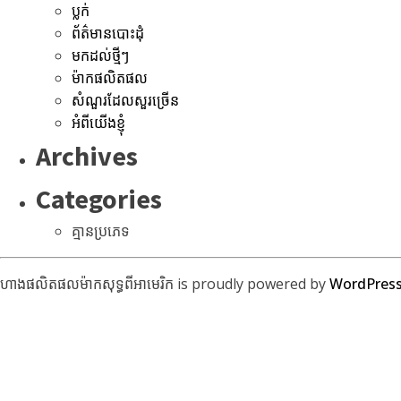
ប្លក់
ព័ត៌មានបោះដុំ
មកដល់ថ្មីៗ
ម៉ាកផលិតផល
សំណួរដែលសួរច្រើន
អំពីយើងខ្ញុំ
Archives
Categories
គ្មានប្រភេទ
ហាងផលិតផលម៉ាកសុទ្ធពីអាមេរិក is proudly powered by
WordPres