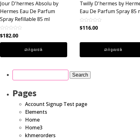
Jour D'hermes Absolu by
Twilly D'hermes by Herm
Hermes Eau De Parfum
Eau De Parfum Spray 85 
Spray Refillable 85 ml
Rated
$
116.00
0
Rated
out
$
182.00
0
of
out
5
of
ដាក់ចូលថង់
ដាក់ចូលថង់
5
Pages
Account Signup Test page
Elements
Home
Home3
khmerorders