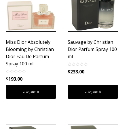
Miss Dior Absolutely
Sauvage by Christian
Blooming by Christian
Dior Parfum Spray 100
Dior Eau De Parfum
ml
Spray 100 ml
Rated
$
233.00
0
Rated
out
$
193.00
0
of
out
5
of
ដាក់ចូលថង់
ដាក់ចូលថង់
5