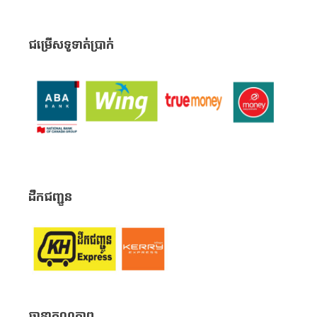
ជម្រើសទូទាត់ប្រាក់
ដឹកជញ្ជូន
ធានាគុណភាព