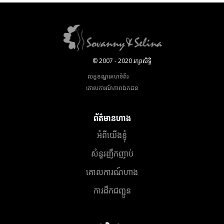
© 2007 - 2020 រក្សាសិទ្ធិ
លក្ខខណ្ឌគេហទំព័រ
គោលការណ៍​ភាព​ឯកជន
ព័ត៌មានហាង
អំពីយើងខ្ញុំ
សំនួរញឹកញាប់
គោលការណ៍ហាង
ការដឹកជញ្ជូន