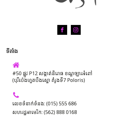
ទីតាំង
#50 ផ្លូវ P12 សង្កាត់និរោធ ខណ្ឌច្បារអំពៅ
(បុរីប៉េងហួតបឹងស្នោ គំរូងទី7 Poloris)
លេខទំនាក់ទំនង: (015) 555 686
សហរដ្ឋអាមេរិក: (562) 888 0168