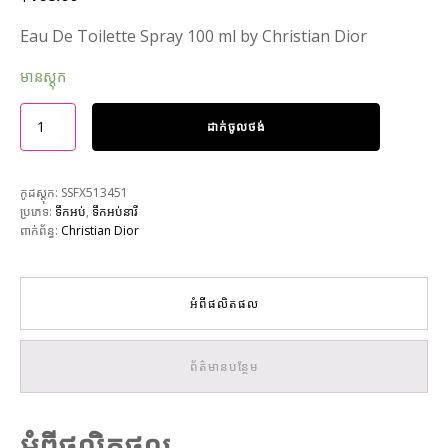
Eau De Toilette Spray 100 ml by Christian Dior
មានស្តុក
ដាក់ចូលថង់
កូដស្តុក:
SSFX513451
ប្រភេទ:
ទឹកអប់
,
ទឹកអប់នារី
ពាក់ព័ន្ធ:
Christian Dior
អំពីផលិតផល
ព័ត៌មានបន្ថែម
អំពីផលិតផល