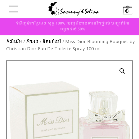
ទំនិញម៉ាកប្រែនៗ សុទ្ធ 100% ចេញពីហាងអាមេរិកផ្ទាល់ បញ្ចុះតំលៃ
រហូតដល់ 50%
ទំព័រដើម
/
ទឹកអប់
/
ទឹកអប់នារី
/ Miss Dior Blooming Bouquet by
Christian Dior Eau De Toilette Spray 100 ml