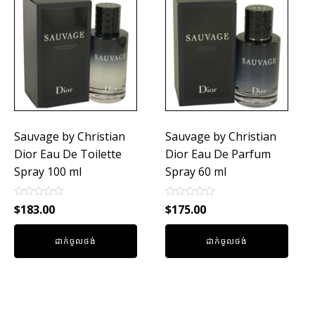
Sauvage by Christian
Sauvage by Christian
Dior Eau De Toilette
Dior Eau De Parfum
Spray 100 ml
Spray 60 ml
Rated
Rated
$
183.00
$
175.00
0
0
out
out
of
of
ដាក់ចូលថង់
ដាក់ចូលថង់
5
5