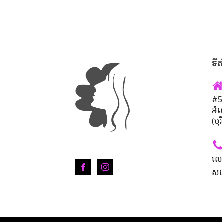
ទីត
#50
អំ
(បុ
លេ
សហ