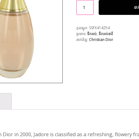
ដា
កូដស្តុក:
SSFX414254
ប្រភេទ:
ទឹកអប់
,
ទឹកអប់នារី
ពាក់ព័ន្ធ:
Christian Dior
Dior in 2000, Jadore is classified as a refreshing, flowery f