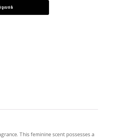
ក់ចូលថង់
ragrance. This feminine scent possesses a