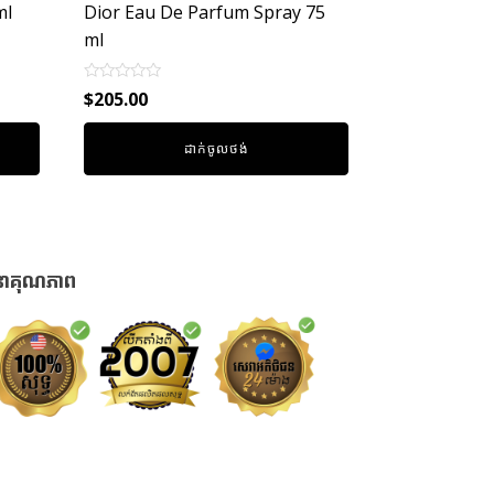
ml
Dior Eau De Parfum Spray 75
ml
Rated
$
205.00
0
out
of
ដាក់ចូលថង់
5
នាគុណភាព