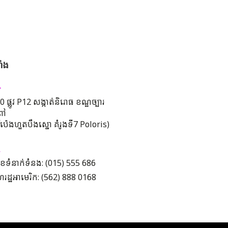
ាំង
 ផ្លូវ P12 សង្កាត់និរោធ ខណ្ឌច្បារ
ពៅ
រីប៉េងហួតបឹងស្នោ គំរូងទី7 Poloris)
ខទំនាក់ទំនង: (015) 555 686
រដ្ឋអាមេរិក: (562) 888 0168