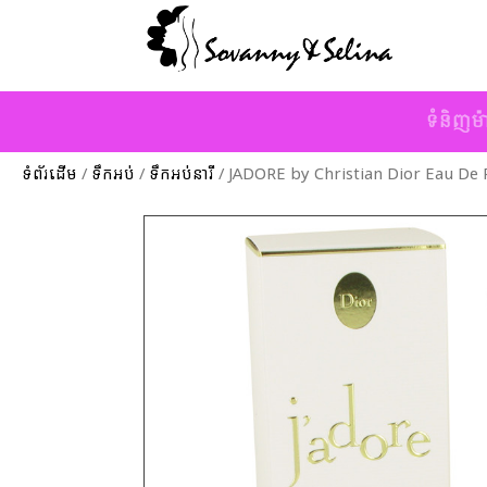
ទំនិញម៉
ទំព័រដើម
/
ទឹកអប់
/
ទឹកអប់នារី
/ JADORE by Christian Dior Eau De