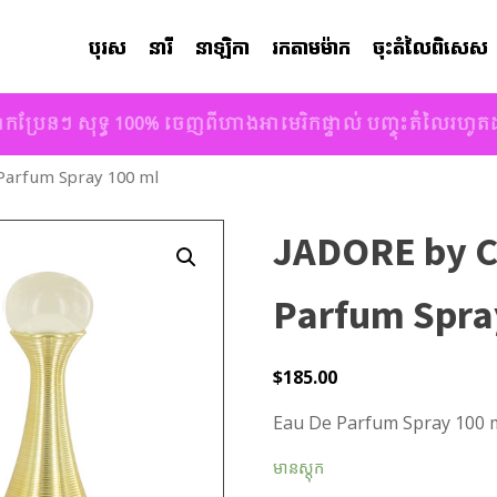
បុរស
នារី
នាឡិកា
រកតាមម៉ាក
ចុះតំលៃពិសេស
ាកប្រែនៗ សុទ្ធ 100% ចេញពីហាងអាមេរិកផ្ទាល់ បញ្ចុះតំលៃរហូ
 Parfum Spray 100 ml
JADORE by Ch
Parfum Spra
$
185.00
Eau De Parfum Spray 100 m
មានស្តុក