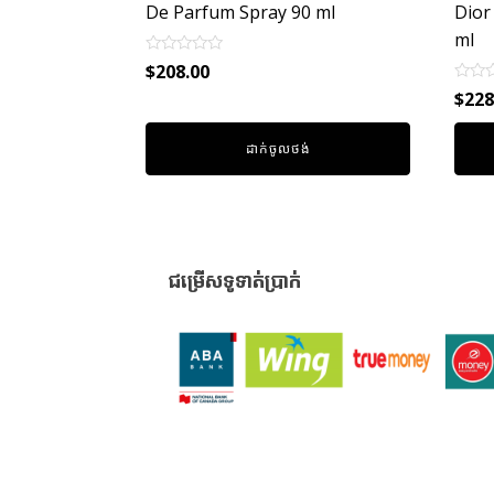
De Parfum Spray 90 ml
Dior
ml
Rated
$
208.00
0
Rated
out
$
228
0
of
out
5
of
ដាក់ចូលថង់
5
ជម្រើសទូទាត់ប្រាក់