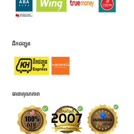
ដឹកជញ្ជូន
ធានាគុណភាព