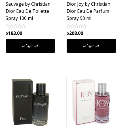
Sauvage by Christian
Dior Joy by Christian
Dior Eau De Toilette
Dior Eau De Parfum
Spray 100 ml
Spray 90 ml
Rated
Rated
$
183.00
$
208.00
0
0
out
out
of
of
ដាក់ចូលថង់
ដាក់ចូលថង់
5
5