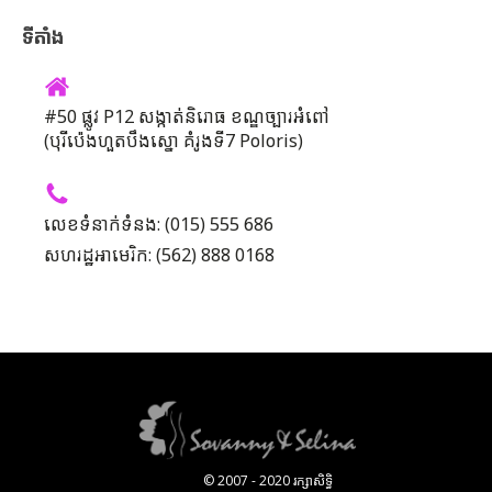
ទីតាំង
#50 ផ្លូវ P12 សង្កាត់និរោធ ខណ្ឌច្បារអំពៅ
(បុរីប៉េងហួតបឹងស្នោ គំរូងទី7 Poloris)
លេខទំនាក់ទំនង: (015) 555 686
សហរដ្ឋអាមេរិក: (562) 888 0168
© 2007 - 2020 រក្សាសិទ្ធិ