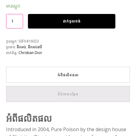
មានស្តុក
ដាក់ចូលថង់
កូដស្តុក:
SSFX416023
ប្រភេទ:
ទឹកអប់
,
ទឹកអប់នារី
ពាក់ព័ន្ធ:
Christian Dior
អំពីផលិតផល
ព័ត៌មានបន្ថែម
អំពីផលិតផល
Introduced in 2004, Pure Poison by the design house