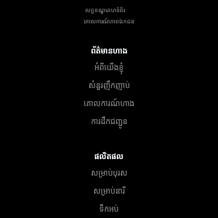
លក្ខខណ្ឌគេហទំព័រ
គោលការណ៍​ភាព​ឯកជន
ព័ត៌មានហាង
អំពីយើងខ្ញុំ
សំនួរញឹកញាប់
គោលការណ៍ហាង
ការដឹកជញ្ជូន
ផលិតផល
សម្រាប់បុរស
សម្រាប់នារី
ទឹកអប់