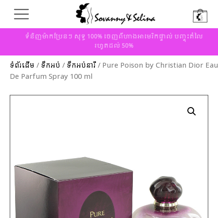
ទំនិញម៉ាកប្រែនៗ សុទ្ធ 100% ចេញពីហាងអាមេរិកផ្ទាល់ បញ្ចុះតំលៃ
រហូតដល់ 50%
ទំព័រដើម
/
ទឹកអប់
/
ទឹកអប់នារី
/ Pure Poison by Christian Dior Eau
De Parfum Spray 100 ml