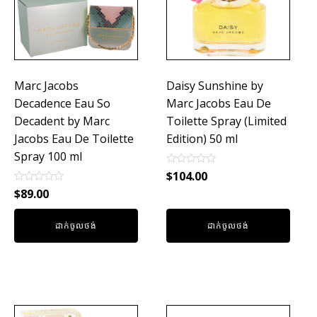
Marc Jacobs
Daisy Sunshine by
Decadence Eau So
Marc Jacobs Eau De
Decadent by Marc
Toilette Spray (Limited
Jacobs Eau De Toilette
Edition) 50 ml
Spray 100 ml
Rated
$
104.00
0
Rated
out
$
89.00
0
of
out
5
of
ដាក់ចូលថង់
ដាក់ចូលថង់
5