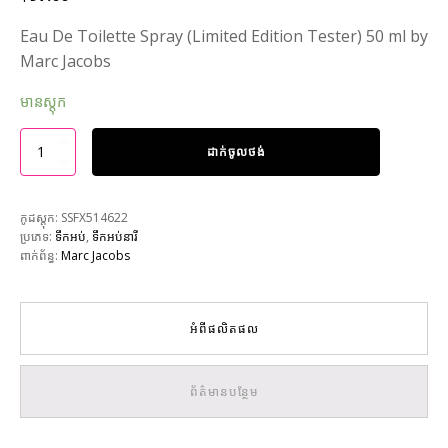
Eau De Toilette Spray (Limited Edition Tester) 50 ml by
Marc Jacobs
មានស្តុក
ដាក់ចូលថង់
កូដស្តុក:
SSFX514622
ប្រភេទ:
ទឹកអប់
,
ទឹកអប់នារី
ពាក់ព័ន្ធ:
Marc Jacobs
អំពីផលិតផល
ព័ត៌មានបន្ថែម