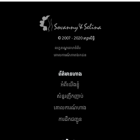
© 2007 - 2020 រក្សាសិទ្ធិ
លក្ខខណ្ឌគេហទំព័រ
គោលការណ៍​ភាព​ឯកជន
ព័ត៌មានហាង
អំពីយើងខ្ញុំ
សំនួរញឹកញាប់
គោលការណ៍ហាង
ការដឹកជញ្ជូន