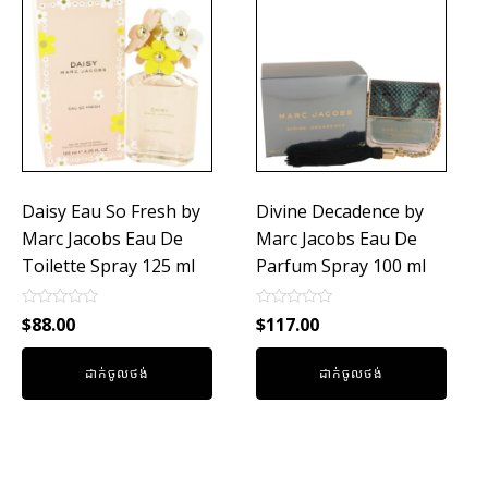
Daisy Eau So Fresh by
Divine Decadence by
Marc Jacobs Eau De
Marc Jacobs Eau De
Toilette Spray 125 ml
Parfum Spray 100 ml
Rated
Rated
$
88.00
$
117.00
0
0
out
out
of
of
ដាក់ចូលថង់
ដាក់ចូលថង់
5
5