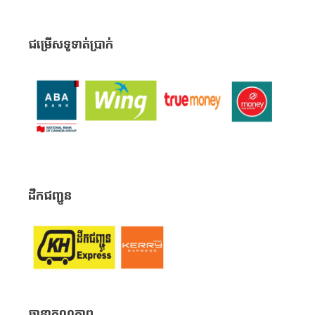
ជម្រើសទូទាត់ប្រាក់
ដឹកជញ្ជូន
ធានាគុណភាព