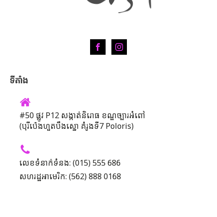
ទីតាំង
#50 ផ្លូវ P12 សង្កាត់និរោធ ខណ្ឌច្បារអំពៅ
(បុរីប៉េងហួតបឹងស្នោ គំរូងទី7 Poloris)
លេខទំនាក់ទំនង: (015) 555 686
សហរដ្ឋអាមេរិក: (562) 888 0168