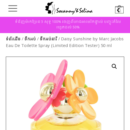
ទំនិញម៉ាកប្រែនៗ សុទ្ធ 100% ចេញពីហាងអាមេរិកផ្ទាល់ បញ្ចុះតំលៃ
រហូតដល់ 50%
ទំព័រដើម
/
ទឹកអប់
/
ទឹកអប់នារី
/ Daisy Sunshine by Marc Jacobs
Eau De Toilette Spray (Limited Edition Tester) 50 ml