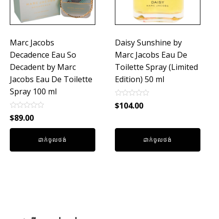
Marc Jacobs
Daisy Sunshine by
Decadence Eau So
Marc Jacobs Eau De
Decadent by Marc
Toilette Spray (Limited
Jacobs Eau De Toilette
Edition) 50 ml
Spray 100 ml
Rated
$
104.00
0
Rated
out
$
89.00
0
of
out
5
of
ដាក់ចូលថង់
ដាក់ចូលថង់
5