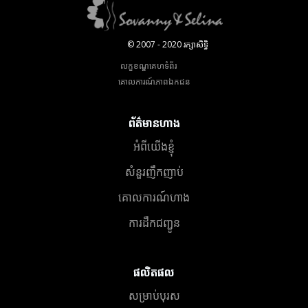
© 2007 - 2020 រក្សាសិទ្ធិ
លក្ខខណ្ឌគេហទំព័រ
គោលការណ៍​ភាព​ឯកជន
ព័ត៌មានហាង
អំពីយើងខ្ញុំ
សំនួរញឹកញាប់
គោលការណ៍ហាង
ការដឹកជញ្ជូន
ផលិតផល
សម្រាប់បុរស