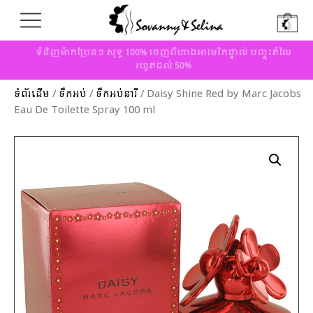
ទំនិញម៉ាកប្រែនៗ សុទ្ធ 100% ចេញពីហាងអាមេរិកផ្ទាល់ បញ្ចុះតំលៃ
រហូតដល់ 50%
ទំព័រដើម
/
ទឹកអប់
/
ទឹកអប់នារី
/ Daisy Shine Red by Marc Jacobs
Eau De Toilette Spray 100 ml