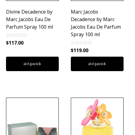
Divine Decadence by
Marc Jacobs
Marc Jacobs Eau De
Decadence by Marc
Parfum Spray 100 ml
Jacobs Eau De Parfum
Spray 100 ml
Rated
$
117.00
0
Rated
out
$
119.00
0
of
out
5
of
ដាក់ចូលថង់
ដាក់ចូលថង់
5