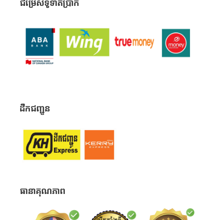
ជម្រើសទូទាត់ប្រាក់
ដឹកជញ្ជូន
ធានាគុណភាព