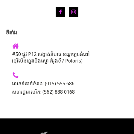
ទីតាំង
#50 ផ្លូវ P12 សង្កាត់និរោធ ខណ្ឌច្បារអំពៅ
(បុរីប៉េងហួតបឹងស្នោ គំរូងទី7 Poloris)
លេខទំនាក់ទំនង: (015) 555 686
សហរដ្ឋអាមេរិក: (562) 888 0168