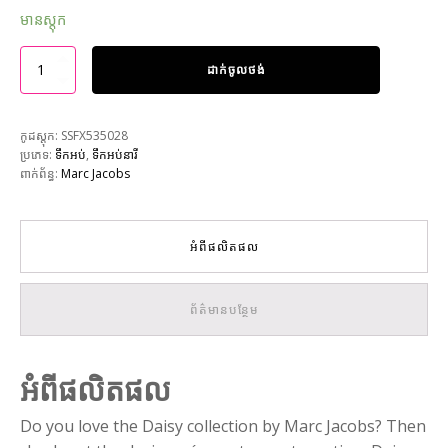
មានស្តុក
ដាក់ចូលថង់
កូដស្តុក:
SSFX535028
ប្រភេទ:
ទឹកអប់
,
ទឹកអប់នារី
ពាក់ព័ន្ធ:
Marc Jacobs
អំពីផលិតផល
ព័ត៌មានបន្ថែម
អំពីផលិតផល
Do you love the Daisy collection by Marc Jacobs? Then