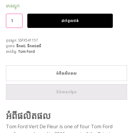
មានស្តុក
ដាក់ចូលថង់
កូដស្តុក:
SSFX541157
ប្រភេទ:
ទឹកអប់
,
ទឹកអប់នារី
ពាក់ព័ន្ធ:
Tom Ford
អំពីផលិតផល
ព័ត៌មានបន្ថែម
អំពីផលិតផល
Tom Ford Vert De Fleur is one of four Tom Ford