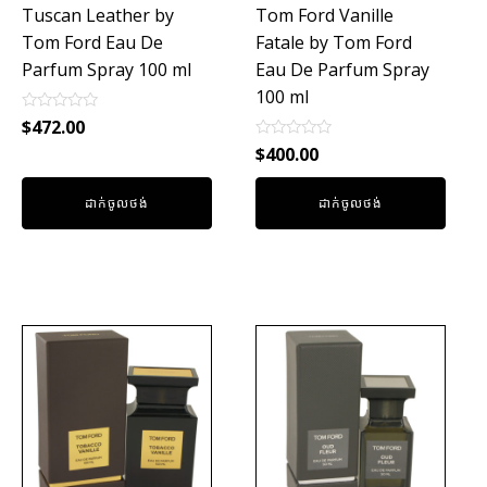
Tuscan Leather by
Tom Ford Vanille
Tom Ford Eau De
Fatale by Tom Ford
Parfum Spray 100 ml
Eau De Parfum Spray
100 ml
Rated
$
472.00
0
Rated
out
$
400.00
0
of
out
5
of
ដាក់ចូលថង់
ដាក់ចូលថង់
5