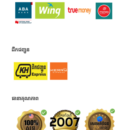
ដឹកជញ្ជូន
ធានាគុណភាព