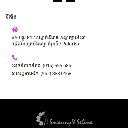
ទីតាំង
#50 ផ្លូវ P12 សង្កាត់និរោធ ខណ្ឌច្បារអំពៅ
(បុរីប៉េងហួតបឹងស្នោ គំរូងទី7 Poloris)
លេខទំនាក់ទំនង: (015) 555 686
សហរដ្ឋអាមេរិក: (562) 888 0168