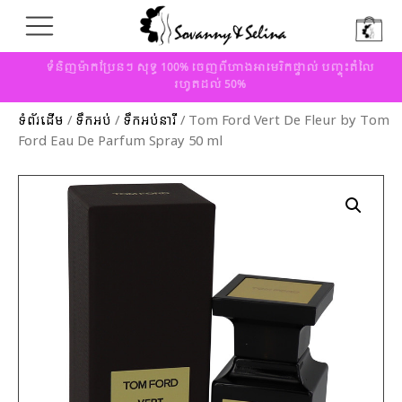
ទំនិញម៉ាកប្រែនៗ សុទ្ធ 100% ចេញពីហាងអាមេរិកផ្ទាល់ បញ្ចុះតំលៃ
រហូតដល់ 50%
ទំព័រដើម
/
ទឹកអប់
/
ទឹកអប់នារី
/ Tom Ford Vert De Fleur by Tom
Ford Eau De Parfum Spray 50 ml