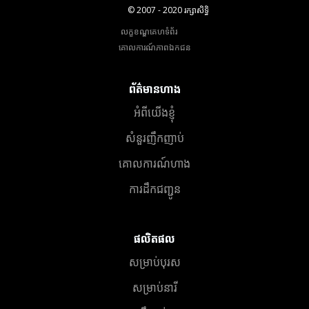
© 2007 - 2020 រក្សាសិទ្ធិ
លក្ខខណ្ឌគេហទំព័រ
គោលការណ៍​ភាព​ឯកជន
ព័ត៌មានហាង
អំពីយើងខ្ញុំ
សំនួរញឹកញាប់
គោលការណ៍ហាង
ការដឹកជញ្ជូន
ផលិតផល
សម្រាប់បុរស
សម្រាប់នារី