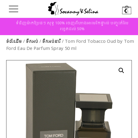
ទំនិញម៉ាកប្រែនៗ សុទ្ធ 100% ចេញពីហាងអាមេរិកផ្ទាល់ បញ្ចុះតំលៃ
រហូតដល់ 50%
ទំព័រដើម
/
ទឹកអប់
/
ទឹកអប់នារី
/ Tom Ford Tobacco Oud by Tom
Ford Eau De Parfum Spray 50 ml