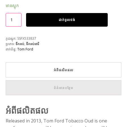
មានស្តុក
ដាក់ចូលថង់
កូដស្តុក:
SSFX533837
ប្រភេទ:
ទឹកអប់
,
ទឹកអប់នារី
ពាក់ព័ន្ធ:
Tom Ford
អំពីផលិតផល
ព័ត៌មានបន្ថែម
អំពីផលិតផល
Released in 2013, Tom Ford Tobacco Oud is one