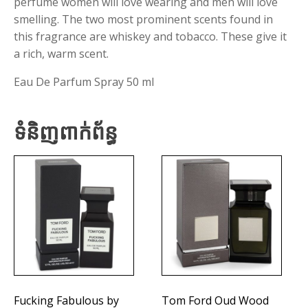
perfume women will love wearing and men will love
smelling. The two most prominent scents found in
this fragrance are whiskey and tobacco. These give it
a rich, warm scent.
Eau De Parfum Spray 50 ml
ទំនិញពាក់ព័ន្ធ
Fucking Fabulous by
Tom Ford Oud Wood