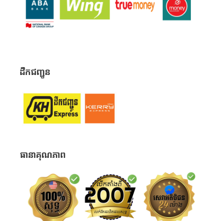
ដឹកជញ្ជូន
ធានាគុណភាព