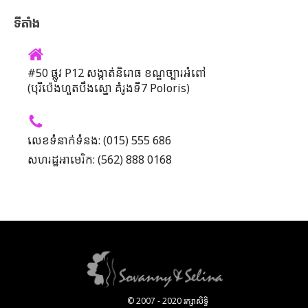
ទីតាំង
#50 ផ្លូវ P12 សង្កាត់និរោធ ខណ្ឌច្បារអំពៅ
(បុរីប៉េងហួតបឹងស្នោ គំរូងទី7 Poloris)
លេខទំនាក់ទំនង: (015) 555 686
សហរដ្ឋអាមេរិក: (562) 888 0168
© 2007 - 2020 រក្សាសិទ្ធិ