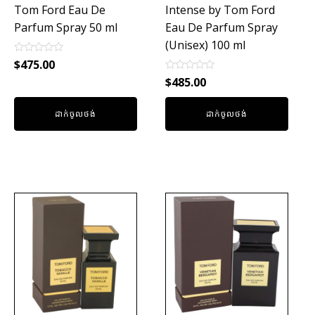
Tom Ford Eau De
Intense by Tom Ford
Parfum Spray 50 ml
Eau De Parfum Spray
(Unisex) 100 ml
Rated
$
475.00
0
Rated
out
$
485.00
0
of
out
5
of
ដាក់ចូលថង់
ដាក់ចូលថង់
5