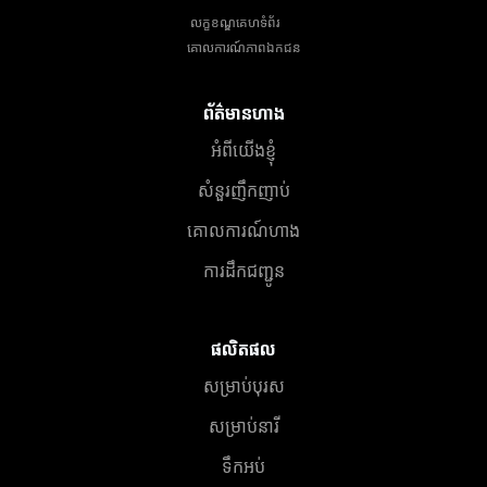
លក្ខខណ្ឌគេហទំព័រ
គោលការណ៍​ភាព​ឯកជន
ព័ត៌មានហាង
អំពីយើងខ្ញុំ
សំនួរញឹកញាប់
គោលការណ៍ហាង
ការដឹកជញ្ជូន
ផលិតផល
សម្រាប់បុរស
សម្រាប់នារី
ទឹកអប់