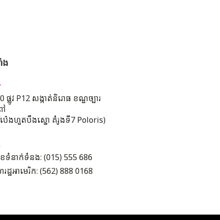
ាំង
 ផ្លូវ P12 សង្កាត់និរោធ ខណ្ឌច្បារ
ពៅ
រីប៉េងហួតបឹងស្នោ គំរូងទី7 Poloris)
ខទំនាក់ទំនង: (015) 555 686
រដ្ឋអាមេរិក: (562) 888 0168