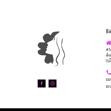
ទីត
#50
អំ
(បុ
លេ
សហ