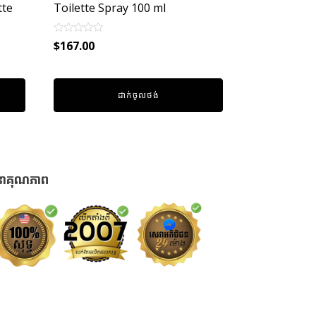
tte
Toilette Spray 100 ml
Rated
$
167.00
0
out
of
5
ដាក់ចូលថង់
នាគុណភាព