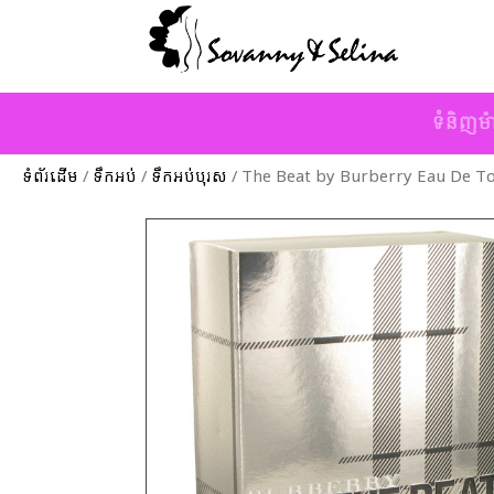
ទំនិញម៉
ទំព័រដើម
/
ទឹកអប់
/
ទឹកអប់បុរស
/ The Beat by Burberry Eau De Toi