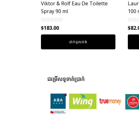
Viktor & Rolf Eau De Toilette
Laur
Spray 90 ml
100 
Rated
Rated
$
183.00
$
82.
0
0
out
out
of
of
ដាក់ចូលថង់
5
5
ជម្រើសទូទាត់ប្រាក់