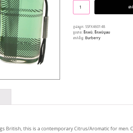
ដា
កូដស្តុក:
SSFX460148
ប្រភេទ:
ទឹកអប់
,
ទឹកអប់បុរស
ពាក់ព័ន្ធ:
Burberry
gs British, this is a contemporary Citrus/Aromatic for men.