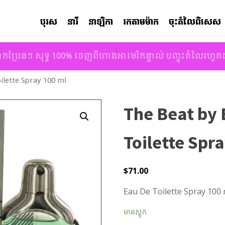
បុរស
នារី
នាឡិកា
រកតាមម៉ាក
ចុះតំលៃពិសេស
ាកប្រែនៗ សុទ្ធ 100% ចេញពីហាងអាមេរិកផ្ទាល់ បញ្ចុះតំលៃរហូ
lette Spray 100 ml
The Beat by 
Toilette Spr
$
71.00
Eau De Toilette Spray 100 
មានស្តុក