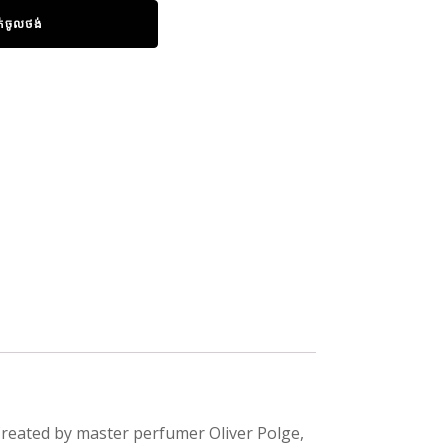
ក់ចូលថង់
 Created by master perfumer Oliver Polge,