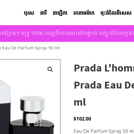
បុរស
នារី
នាឡិកា
រកតាមម៉ាក
ចុះតំលៃពិសេស
ាកប្រែនៗ សុទ្ធ 100% ចេញពីហាងអាមេរិកផ្ទាល់ បញ្ចុះតំលៃរហូ
a Eau De Parfum Spray 50 ml
Prada L'hom
Prada Eau D
ml
$
102.00
Eau De Parfum Spray 50 ml