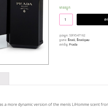
មានស្តុក
ដា
កូដស្តុក:
SSFX547162
ប្រភេទ:
ទឹកអប់
,
ទឹកអប់បុរស
ពាក់ព័ន្ធ:
Prada
as a more dynamic version of the menís LíHomme scent from