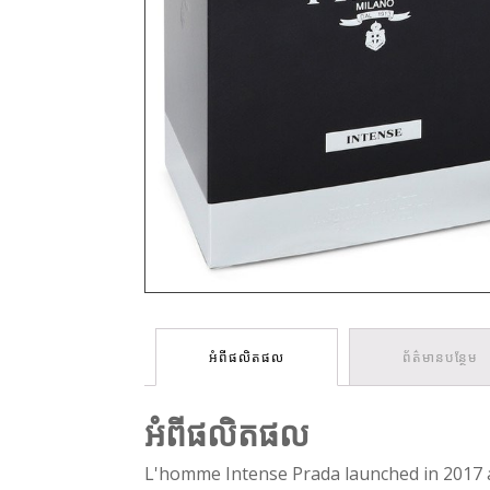
អំពីផលិតផល
ព័ត៌មានបន្ថែម
អំពីផលិតផល
L'homme Intense Prada launched in 2017 