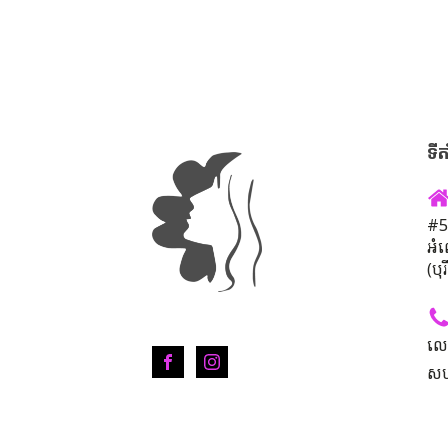
ទីត
#50
អំ
(បុ
លេ
សហ