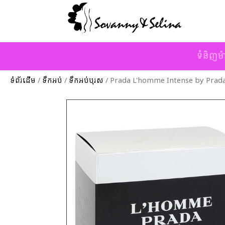
ទំនិញម៉
ទំព័រដើម
/
ទឹកអប់
/
ទឹកអប់បុរស
/ Prada L'homme Intense by Prad