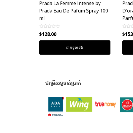
Prada La Femme Intense by
Prad
Prada Eau De Pafum Spray 100
D'or
ml
Parf
Rated
Rated
$
128.00
$
153
0
0
out
out
of
of
ដាក់ចូលថង់
5
5
ជម្រើសទូទាត់ប្រាក់