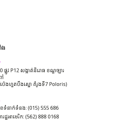
ាំង
 ផ្លូវ P12 សង្កាត់និរោធ ខណ្ឌច្បារ
ពៅ
រីប៉េងហួតបឹងស្នោ គំរូងទី7 Poloris)
ខទំនាក់ទំនង: (015) 555 686
រដ្ឋអាមេរិក: (562) 888 0168