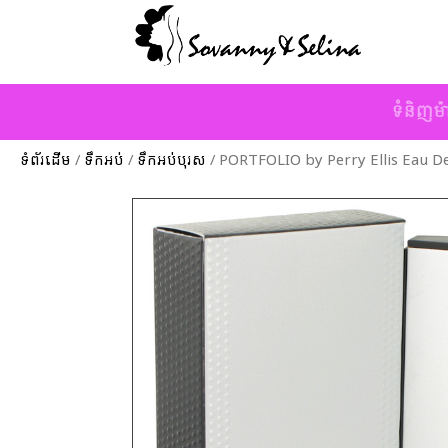
ទំនិញម៉
ទំព័រដើម
/
ទឹកអប់
/
ទឹកអប់បុរស
/ PORTFOLIO by Perry Ellis Eau De