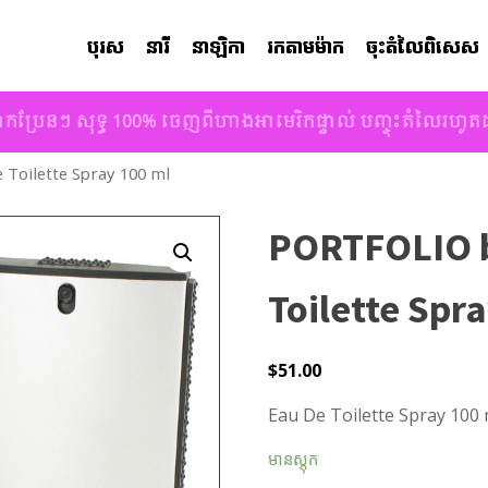
បុរស
នារី
នាឡិកា
រកតាមម៉ាក
ចុះតំលៃពិសេស
ាកប្រែនៗ សុទ្ធ 100% ចេញពីហាងអាមេរិកផ្ទាល់ បញ្ចុះតំលៃរហូ
 Toilette Spray 100 ml
PORTFOLIO by
Toilette Spr
$
51.00
Eau De Toilette Spray 100 m
មានស្តុក