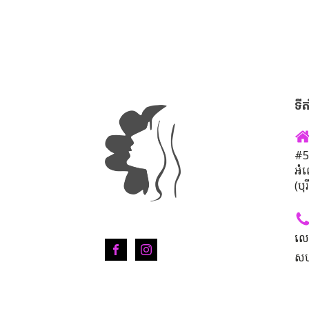
ទីត
#50
អំ
(បុ
លេ
សហ