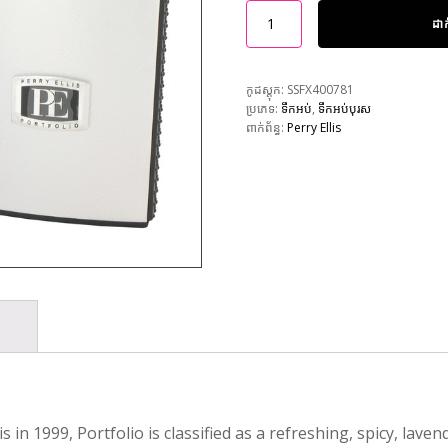
ដា
កូដស្តុក:
SSFX400781
ប្រភេទ:
ទឹកអប់
,
ទឹកអប់បុរស
ពាក់ព័ន្ធ:
Perry Ellis
 in 1999, Portfolio is classified as a refreshing, spicy, lav