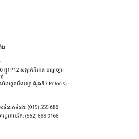
ាំង
 ផ្លូវ P12 សង្កាត់និរោធ ខណ្ឌច្បារ
ពៅ
រីប៉េងហួតបឹងស្នោ គំរូងទី7 Poloris)
ខទំនាក់ទំនង: (015) 555 686
រដ្ឋអាមេរិក: (562) 888 0168