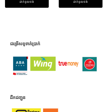
ដាក់ចូលថង់
ដាក់ចូលថង់
5
5
ជម្រើសទូទាត់ប្រាក់
ដឹកជញ្ជូន