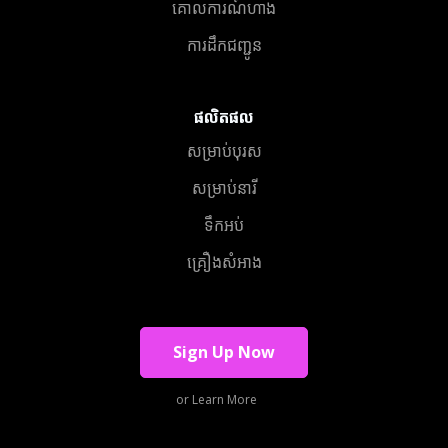
គោលការណ៍ហាង
ការដឹកជញ្ជូន
ផលិតផល
សម្រាប់បុរស
សម្រាប់នារី
ទឹកអប់
គ្រឿងសំអាង
Sign Up Now
or Learn More