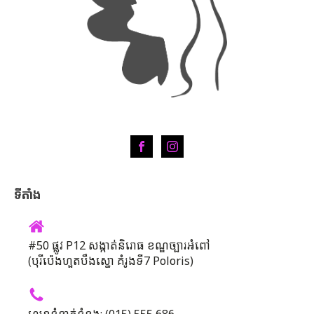
ទីតាំង
#50 ផ្លូវ P12 សង្កាត់និរោធ ខណ្ឌច្បារអំពៅ
(បុរីប៉េងហួតបឹងស្នោ គំរូងទី7 Poloris)