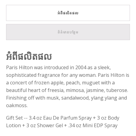
អំពីផលិតផល
ព័ត៌មានបន្ថែម
អំពីផលិតផល
Paris Hilton was introduced in 2004 as a sleek,
sophisticated fragrance for any woman. Paris Hilton is
a concert of frozen apple, peach, muguet with a
beautiful heart of freesia, mimosa, jasmine, tuberose.
Finishing off with musk, sandalwood, ylang ylang and
oakmoss.
Gift Set -- 3.4 oz Eau De Parfum Spray + 3 oz Body
Lotion + 3 oz Shower Gel + .34 oz Mini EDP Spray