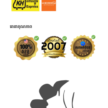
ធានាគុណភាព