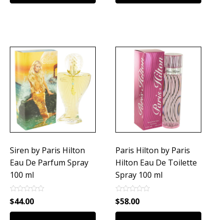
Siren by Paris Hilton
Paris Hilton by Paris
Eau De Parfum Spray
Hilton Eau De Toilette
100 ml
Spray 100 ml
Rated
Rated
$
44.00
$
58.00
0
0
out
out
of
of