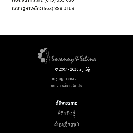
លេខទំនាក់ទំនង: (015) 555 686
សហរដ្ឋអាមេរិក: (562) 888 0168
© 2007 - 2020 រក្សាសិទ្ធិ
លក្ខខណ្ឌគេហទំព័រ
គោលការណ៍​ភាព​ឯកជន
ព័ត៌មានហាង
អំពីយើងខ្ញុំ
សំនួរញឹកញាប់