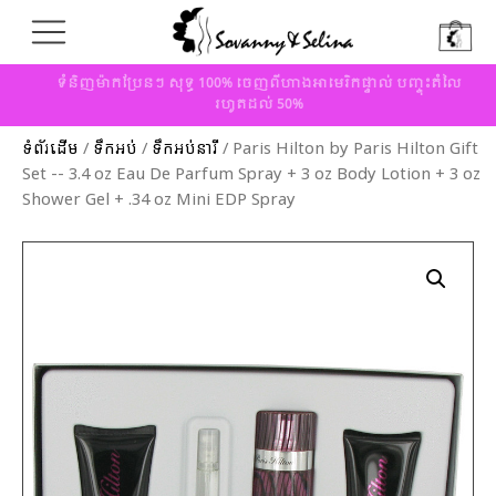
ទំនិញម៉ាកប្រែនៗ សុទ្ធ 100% ចេញពីហាងអាមេរិកផ្ទាល់ បញ្ចុះតំលៃ
រហូតដល់ 50%
ទំព័រដើម
/
ទឹកអប់
/
ទឹកអប់នារី
/ Paris Hilton by Paris Hilton Gift
Set -- 3.4 oz Eau De Parfum Spray + 3 oz Body Lotion + 3 oz
Shower Gel + .34 oz Mini EDP Spray