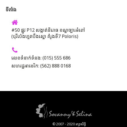
ទីតាំង
#50 ផ្លូវ P12 សង្កាត់និរោធ ខណ្ឌច្បារអំពៅ
(បុរីប៉េងហួតបឹងស្នោ គំរូងទី7 Poloris)
លេខទំនាក់ទំនង: (015) 555 686
សហរដ្ឋអាមេរិក: (562) 888 0168
© 2007 - 2020 រក្សាសិទ្ធិ