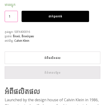
មានស្តុក
ដាក់ចូលថង់
កូដស្តុក:
SSFX400016
ប្រភេទ:
ទឹកអប់
,
ទឹកអប់បុរស
ពាក់ព័ន្ធ:
Calvin Klein
អំពីផលិតផល
ព័ត៌មានបន្ថែម
អំពីផលិតផល
Launched by the design house of Calvin Klein in 1986,