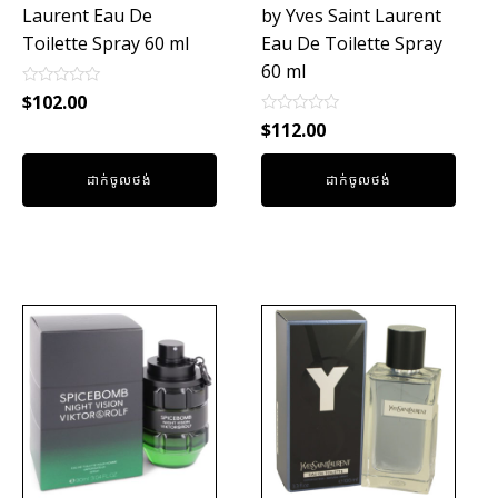
Laurent Eau De
by Yves Saint Laurent
Toilette Spray 60 ml
Eau De Toilette Spray
60 ml
Rated
$
102.00
0
Rated
out
$
112.00
0
of
out
5
of
ដាក់ចូលថង់
ដាក់ចូលថង់
5