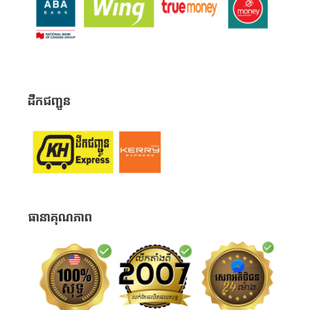
ដឹកជញ្ជូន
ធានាគុណភាព