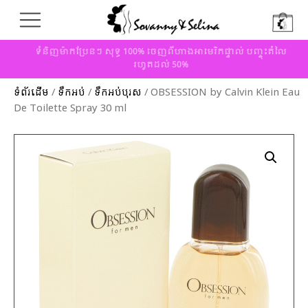
ទំនិញម៉ាកប្រែនៗ សុទ្ធ 100% ចេញពីហាងអាមេរិកផ្ទាល់ បញ្ចុះតំលៃ
រហូតដល់ 50%
ទំព័រដើម
/
ទឹកអប់
/
ទឹកអប់បុរស
/ OBSESSION by Calvin Klein Eau
De Toilette Spray 30 ml