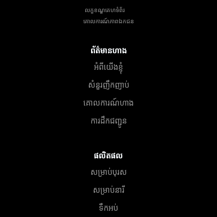
លក្ខខណ្ឌគេហទំព័រ
គោលការណ៍​ភាព​ឯកជន
ព័ត៌មានហាង
អំពីយើងខ្ញុំ
សំនួរញឹកញាប់
គោលការណ៍ហាង
ការដឹកជញ្ជូន
ផលិតផល
សម្រាប់បុរស
សម្រាប់នារី
ទឹកអប់