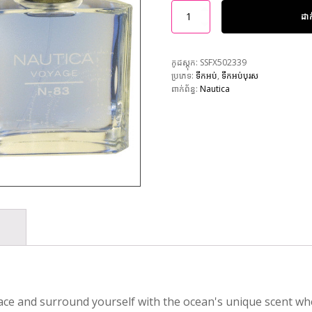
ដា
កូដស្តុក:
SSFX502339
ប្រភេទ:
ទឹកអប់
,
ទឹកអប់បុរស
ពាក់ព័ន្ធ:
Nautica
face and surround yourself with the ocean's unique scent w