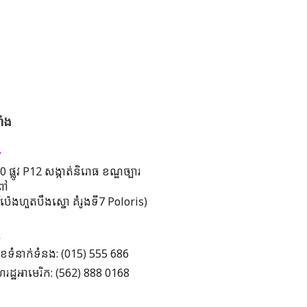
ាំង
 ផ្លូវ P12 សង្កាត់និរោធ ខណ្ឌច្បារ
ពៅ
រីប៉េងហួតបឹងស្នោ គំរូងទី7 Poloris)
ខទំនាក់ទំនង: (015) 555 686
រដ្ឋអាមេរិក: (562) 888 0168