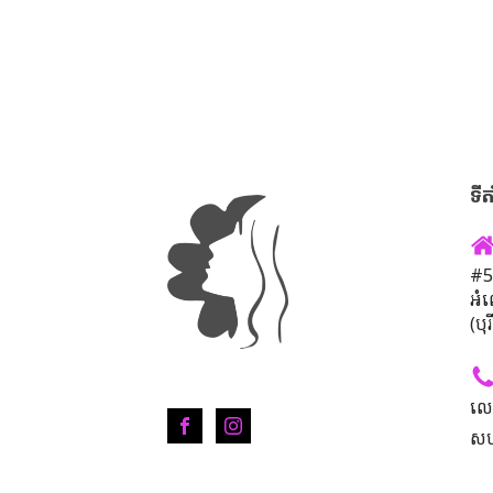
ទីត
#50
អំ
(បុ
លេ
សហ