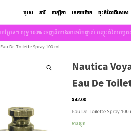
បុរស
នារី
នាឡិកា
រកតាមម៉ាក
ចុះតំលៃពិសេស
ាកប្រែនៗ សុទ្ធ 100% ចេញពីហាងអាមេរិកផ្ទាល់ បញ្ចុះតំលៃរហូ
Eau De Toilette Spray 100 ml
Nautica Voya
Eau De Toile
$
42.00
Eau De Toilette Spray 100 
មានស្តុក