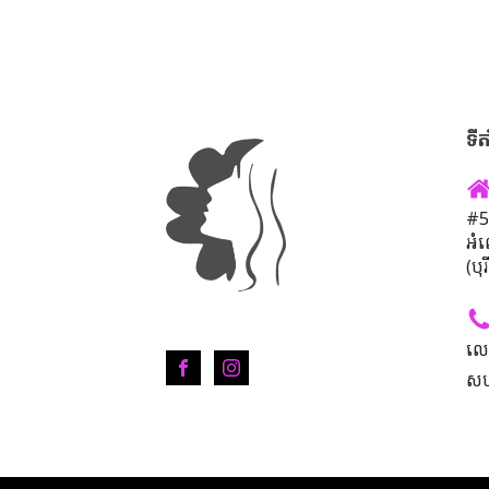
ទីត
#50
អំ
(បុ
លេ
សហ