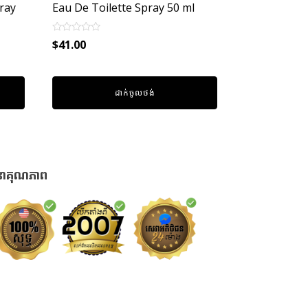
ray
Eau De Toilette Spray 50 ml
Rated
$
41.00
0
out
of
5
ដាក់ចូលថង់
នាគុណភាព