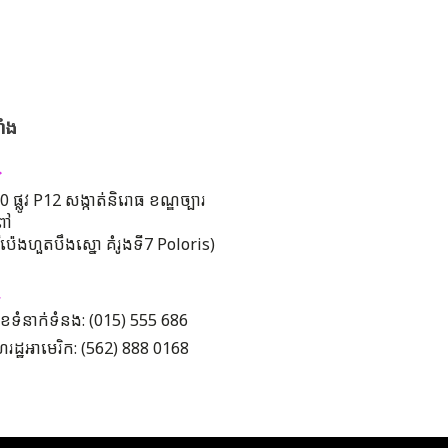
ាំង
 ផ្លូវ P12 សង្កាត់និរោធ ខណ្ឌច្បារ
ពៅ
រីប៉េងហួតបឹងស្នោ គំរូងទី7 Poloris)
ខទំនាក់ទំនង: (015) 555 686
រដ្ឋអាមេរិក: (562) 888 0168