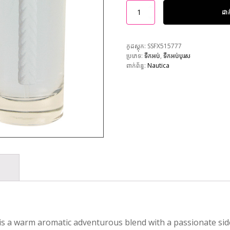
ដា
កូដស្តុក:
SSFX515777
ប្រភេទ:
ទឹកអប់
,
ទឹកអប់បុរស
ពាក់ព័ន្ធ:
Nautica
 is a warm aromatic adventurous blend with a passionate sid