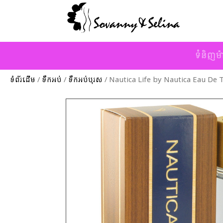
ទំនិញម៉
ទំព័រដើម
/
ទឹកអប់
/
ទឹកអប់បុរស
/ Nautica Life by Nautica Eau De T