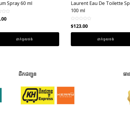
um Spray 60 ml
Laurent Eau De Toilette Sp
100 ml
.00
Rated
$
123.00
0
out
of
ដាក់ចូលថង់
ដាក់ចូលថង់
5
ដឹកជញ្ជូន
ធា