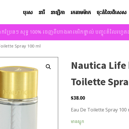
បុរស
នារី
នាឡិកា
រកតាមម៉ាក
ចុះតំលៃពិសេស
ាកប្រែនៗ សុទ្ធ 100% ចេញពីហាងអាមេរិកផ្ទាល់ បញ្ចុះតំលៃរហូ
oilette Spray 100 ml
Nautica Life
Toilette Spr
$
38.00
Eau De Toilette Spray 100 
មានស្តុក