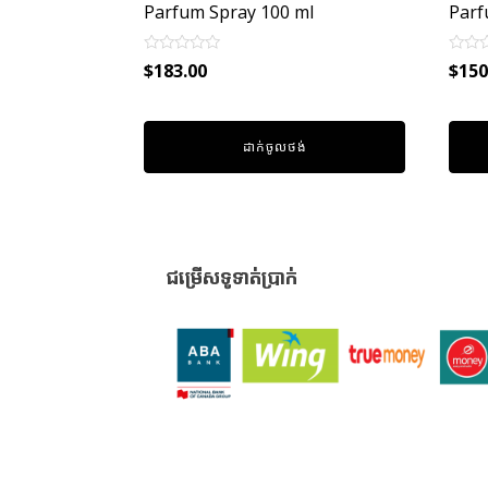
Parfum Spray 100 ml
Parf
Rated
Rated
$
183.00
$
150
0
0
out
out
of
of
5
5
ដាក់ចូលថង់
ជម្រើសទូទាត់ប្រាក់