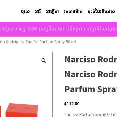
បុរស
នារី
នាឡិកា
រកតាមម៉ាក
ចុះតំលៃពិសេស
ាកប្រែនៗ សុទ្ធ 100% ចេញពីហាងអាមេរិកផ្ទាល់ បញ្ចុះតំលៃរហូ
iso Rodriguez Eau De Parfum Spray 50 ml
Narciso Rod
Narciso Rodr
Parfum Spra
$
112.00
Eau De Parfum Spray 50 ml