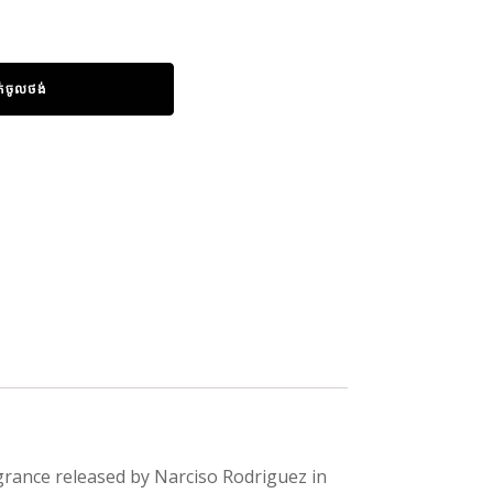
ក់ចូលថង់
grance released by Narciso Rodriguez in