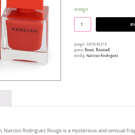
មានស្តុក
ដា
កូដស្តុក:
SSFX545218
ប្រភេទ:
ទឹកអប់
,
ទឹកអប់នារី
ពាក់ព័ន្ធ:
Narciso Rodriguez
n, Narciso Rodriguez Rouge is a mysterious and sensual fra