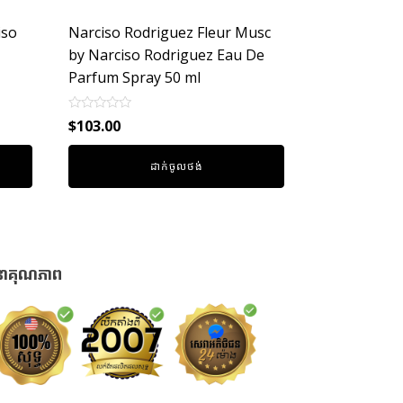
iso
Narciso Rodriguez Fleur Musc
by Narciso Rodriguez Eau De
Parfum Spray 50 ml
Rated
$
103.00
0
out
of
ដាក់ចូលថង់
5
នាគុណភាព