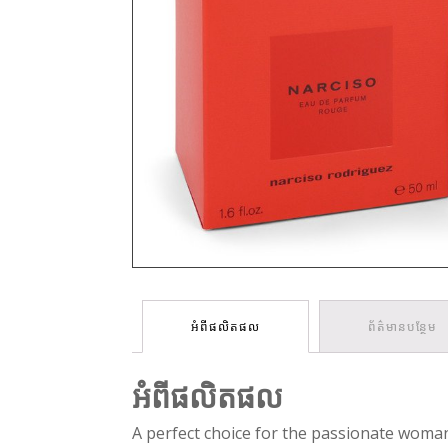
អំពីផលិតផល
ព័ត៌មានបន្ថែម
អំពីផលិតផល
A perfect choice for the passionate woma