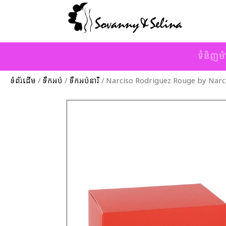
ទំនិញម៉
ទំព័រដើម
/
ទឹកអប់
/
ទឹកអប់នារី
/ Narciso Rodriguez Rouge by Narc