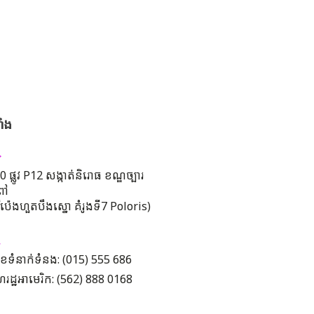
ាំង
 ផ្លូវ P12 សង្កាត់និរោធ ខណ្ឌច្បារ
ពៅ
រីប៉េងហួតបឹងស្នោ គំរូងទី7 Poloris)
ខទំនាក់ទំនង: (015) 555 686
រដ្ឋអាមេរិក: (562) 888 0168