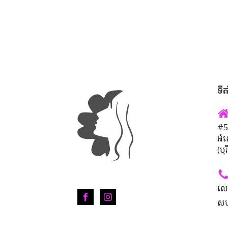
ទីត
#50
អំ
(បុ
លេ
សហ