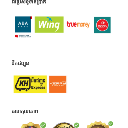
ជម្រើសទូទាត់ប្រាក់
ដឹកជញ្ជូន
ធានាគុណភាព