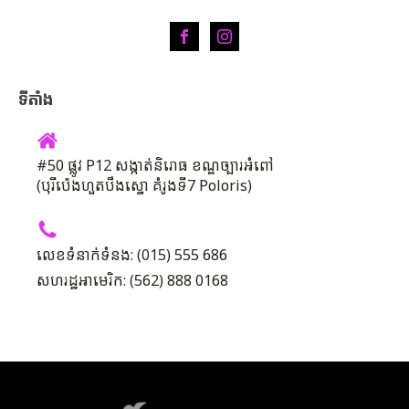
ទីតាំង
#50 ផ្លូវ P12 សង្កាត់និរោធ ខណ្ឌច្បារអំពៅ
(បុរីប៉េងហួតបឹងស្នោ គំរូងទី7 Poloris)
លេខទំនាក់ទំនង: (015) 555 686
សហរដ្ឋអាមេរិក: (562) 888 0168