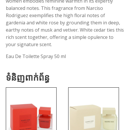
women embodies feminine warmth in its expertly
balanced notes. This fragrance from Narciso
Rodriguez exemplifies the high floral notes of
gardenia and white rose by grounding them in deep,
earthy notes of musk and vetiver. White cedar ties this
rich scent together, offering a simple opulence to
your signature scent.
Eau De Toilette Spray 50 ml
ទំនិញពាក់ព័ន្ធ