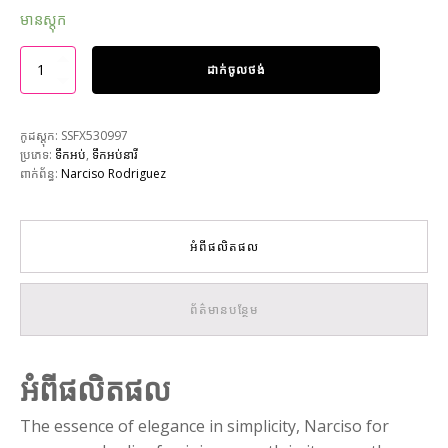
មានស្តុក
ដាក់ចូលថង់
កូដស្តុក:
SSFX530997
ប្រភេទ:
ទឹកអប់
,
ទឹកអប់នារី
ពាក់ព័ន្ធ:
Narciso Rodriguez
អំពីផលិតផល
ព័ត៌មានបន្ថែម
អំពីផលិតផល
The essence of elegance in simplicity, Narciso for