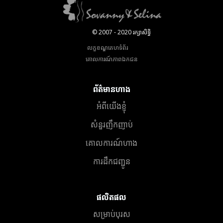
© 2007 - 2020 រក្សាសិទ្ធិ
លក្ខខណ្ឌគេហទំព័រ
គោលការណ៍​ភាព​ឯកជន
ព័ត៌មានហាង
អំពីយើងខ្ញុំ
សំនួរញឹកញាប់
គោលការណ៍ហាង
ការដឹកជញ្ជូន
ផលិតផល
សម្រាប់បុរស