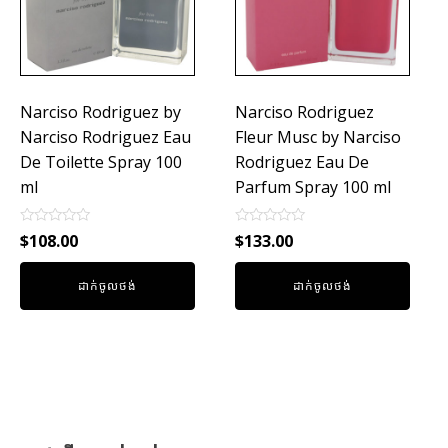
Narciso Rodriguez by
Narciso Rodriguez
Narciso Rodriguez Eau
Fleur Musc by Narciso
De Toilette Spray 100
Rodriguez Eau De
ml
Parfum Spray 100 ml
Rated
Rated
$
108.00
$
133.00
0
0
out
out
of
of
ដាក់ចូលថង់
ដាក់ចូលថង់
5
5