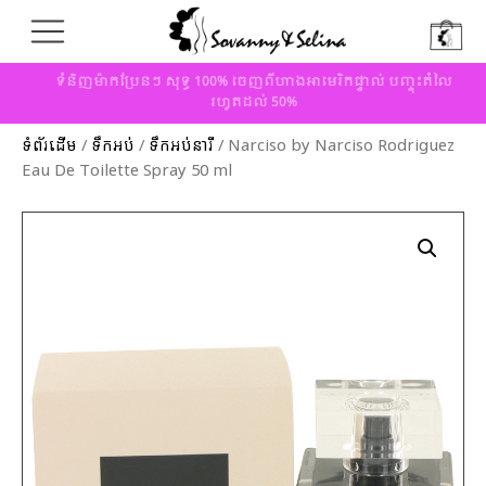
ទំនិញម៉ាកប្រែនៗ សុទ្ធ 100% ចេញពីហាងអាមេរិកផ្ទាល់ បញ្ចុះតំលៃ
រហូតដល់ 50%
ទំព័រដើម
/
ទឹកអប់
/
ទឹកអប់នារី
/ Narciso by Narciso Rodriguez
Eau De Toilette Spray 50 ml