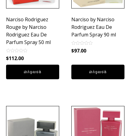
Narciso Rodriguez
Narciso by Narciso
Rouge by Narciso
Rodriguez Eau De
Rodriguez Eau De
Parfum Spray 90 ml
Parfum Spray 50 ml
Rated
$
97.00
0
Rated
out
$
112.00
0
of
out
5
of
ដាក់ចូលថង់
ដាក់ចូលថង់
5