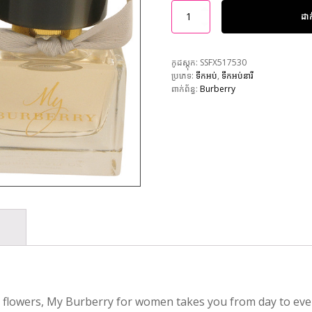
ដា
កូដស្តុក:
SSFX517530
ប្រភេទ:
ទឹកអប់
,
ទឹកអប់នារី
ពាក់ព័ន្ធ:
Burberry
 flowers, My Burberry for women takes you from day to even