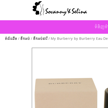
ទំនិញម៉
ទំព័រដើម
/
ទឹកអប់
/
ទឹកអប់នារី
/ My Burberry by Burberry Eau De