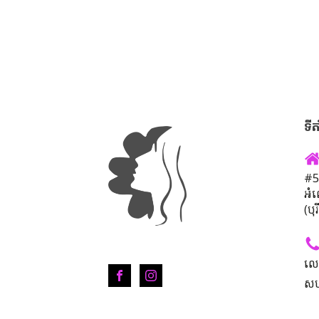
ទីត
#50
អំ
(បុ
លេ
សហ