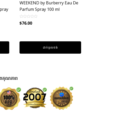
WEEKEND by Burberry Eau De
Spray
Parfum Spray 100 ml
Rated
$
76.00
0
out
of
5
ដាក់ចូលថង់
នាគុណភាព