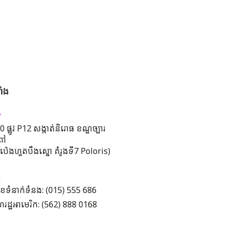
ាំង
 ផ្លូវ P12 សង្កាត់និរោធ ខណ្ឌច្បារ
ពៅ
រីប៉េងហួតបឹងស្នោ គំរូងទី7 Poloris)
ខទំនាក់ទំនង: (015) 555 686
រដ្ឋអាមេរិក: (562) 888 0168