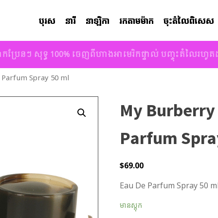
បុរស
នារី
នាឡិកា
រកតាមម៉ាក
ចុះតំលៃពិសេស
ាកប្រែនៗ សុទ្ធ 100% ចេញពីហាងអាមេរិកផ្ទាល់ បញ្ចុះតំលៃរហូ
 Parfum Spray 50 ml
My Burberry
Parfum Spra
$
69.00
Eau De Parfum Spray 50 ml
មានស្តុក