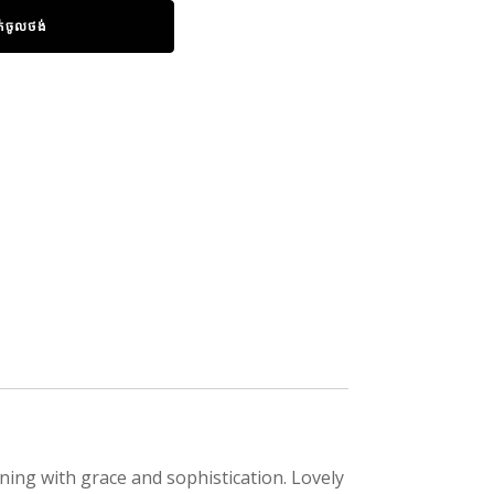
ក់ចូលថង់
ing with grace and sophistication. Lovely