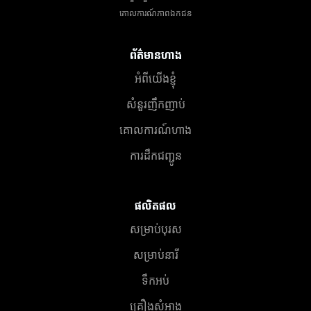
គោលការណ៍​ភាព​ឯកជន
ព័ត៌មានហាង
អំពីយើងខ្ញុំ
សំនួរញឹកញាប់
គោលការណ៍ហាង
ការដឹកជញ្ជូន
ផលិតផល
សម្រាប់បុរស
សម្រាប់នារី
ទឹកអប់
គ្រឿងសំអាង