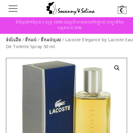
ទំនិញម៉ាកប្រែនៗ សុទ្ធ 100% ចេញពីហាងអាមេរិកផ្ទាល់ បញ្ចុះតំលៃ
រហូតដល់ 50%
ទំព័រដើម
/
ទឹកអប់
/
ទឹកអប់បុរស
/ Lacoste Elegance by Lacoste Eau
De Toilette Spray 50 ml