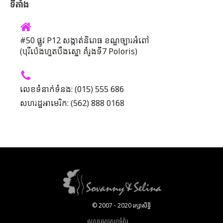
ទីតាំង
#50 ផ្លូវ P12 សង្កាត់និរោធ ខណ្ឌច្បារអំពៅ
(បុរីប៉េងហួតបឹងស្នោ គំរូងទី7 Poloris)
លេខទំនាក់ទំនង: (015) 555 686
សហរដ្ឋអាមេរិក: (562) 888 0168
© 2007 - 2020 រក្សាសិទ្ធិ
លក្ខខណ្ឌគេហទំព័រ