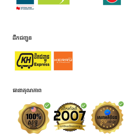
ដឹកជញ្ជូន
ធានាគុណភាព