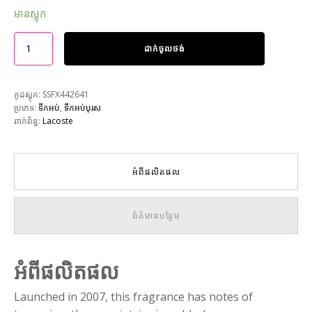
មានស្តុក
ដាក់ចូលថង់
កូដស្តុក:
SSFX442641
ប្រភេទ:
ទឹកអប់
,
ទឹកអប់បុរស
ពាក់ព័ន្ធ:
Lacoste
អំពីផលិតផល
ព័ត៌មានបន្ថែម
អំពីផលិតផល
Launched in 2007, this fragrance has notes of