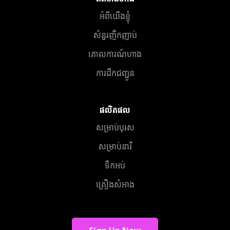
អំពីយើងខ្ញុំ
សំនួរញឹកញាប់
គោលការណ៍ហាង
ការដឹកជញ្ជូន
ផលិតផល
សម្រាប់បុរស
សម្រាប់នារី
ទឹកអប់
គ្រឿងសំអាង