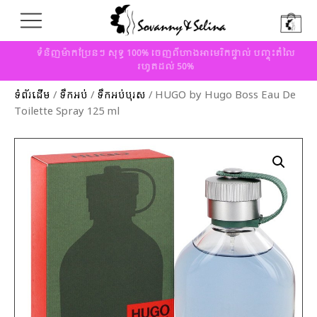
ទំនិញម៉ាកប្រែនៗ សុទ្ធ 100% ចេញពីហាងអាមេរិកផ្ទាល់ បញ្ចុះតំលៃ
រហូតដល់ 50%
ទំព័រដើម
/
ទឹកអប់
/
ទឹកអប់បុរស
/ HUGO by Hugo Boss Eau De
Toilette Spray 125 ml