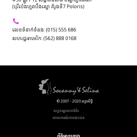
#50 ផ្លូវ P12 សង្កាត់និរោធ ខណ្ឌច្បារអំពៅ
(បុរីប៉េងហួតបឹងស្នោ គំរូងទី7 Poloris)
លេខទំនាក់ទំនង: (015) 555 686
សហរដ្ឋអាមេរិក: (562) 888 0168
© 2007 - 2020 រក្សាសិទ្ធិ
លក្ខខណ្ឌគេហទំព័រ
គោលការណ៍​ភាព​ឯកជន
ព័ត៌មានហាង