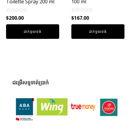
Toilette Spray 200 ml
100 ml
Rated
Rated
$
200.00
$
167.00
0
0
out
out
of
of
ដាក់ចូលថង់
ដាក់ចូលថង់
5
5
ជម្រើសទូទាត់ប្រាក់