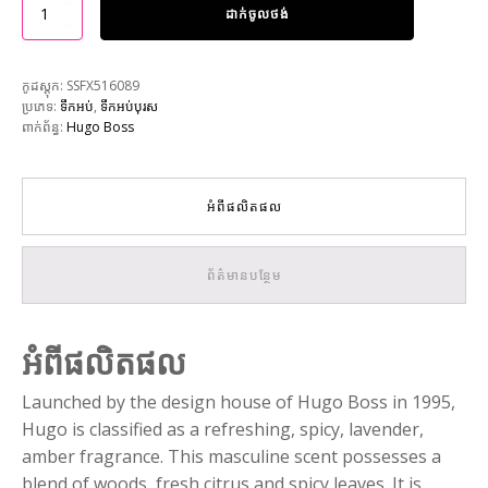
ដាក់ចូលថង់
កូដស្តុក:
SSFX516089
ប្រភេទ:
ទឹកអប់
,
ទឹកអប់បុរស
ពាក់ព័ន្ធ:
Hugo Boss
អំពីផលិតផល
ព័ត៌មានបន្ថែម
អំពីផលិតផល
Launched by the design house of Hugo Boss in 1995,
Hugo is classified as a refreshing, spicy, lavender,
amber fragrance. This masculine scent possesses a
blend of woods, fresh citrus and spicy leaves. It is