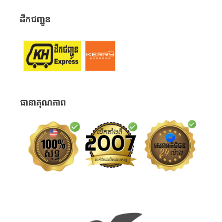
ដឹកជញ្ជូន
ធានាគុណភាព