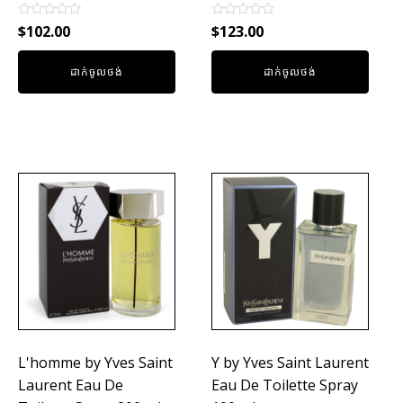
Rated
Rated
$
102.00
$
123.00
0
0
out
out
of
of
ដាក់ចូលថង់
ដាក់ចូលថង់
5
5
L'homme by Yves Saint
Y by Yves Saint Laurent
Laurent Eau De
Eau De Toilette Spray