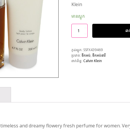
Klein
មានស្តុក
ដា
កូដស្តុក:
SSFX439469
ប្រភេទ:
ទឹកអប់
,
ទឹកអប់នារី
ពាក់ព័ន្ធ:
Calvin Klein
 a timeless and dreamy flowery fresh perfume for women. Very