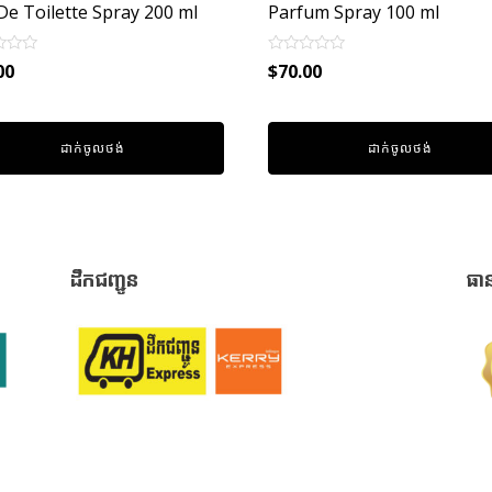
De Toilette Spray 200 ml
Parfum Spray 100 ml
Rated
00
$
70.00
0
out
of
5
ដាក់ចូលថង់
ដាក់ចូលថង់
ដឹកជញ្ជូន
ធា