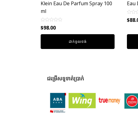
Klein Eau De Parfum Spray 100
Eau 
ml
Rated
$
88.
0
Rated
out
$
98.00
0
of
out
5
of
ដាក់ចូលថង់
5
ជម្រើសទូទាត់ប្រាក់