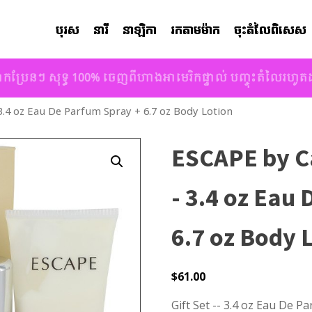
បុរស
នារី
នាឡិកា
រកតាមម៉ាក
ចុះតំលៃពិសេស
ាកប្រែនៗ សុទ្ធ 100% ចេញពីហាងអាមេរិកផ្ទាល់ បញ្ចុះតំលៃរហូ
 3.4 oz Eau De Parfum Spray + 6.7 oz Body Lotion
ESCAPE by Cal
- 3.4 oz Eau
6.7 oz Body 
$
61.00
Gift Set -- 3.4 oz Eau De P