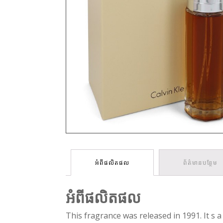
អំពីផលិតផល
ព័ត៌មានបន្ថែម
អំពីផលិតផល
This fragrance was released in 1991. It s