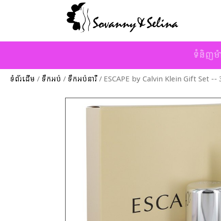
ទំនិញម៉
ទំព័រដើម
/
ទឹកអប់
/
ទឹកអប់នារី
/ ESCAPE by Calvin Klein Gift Set --