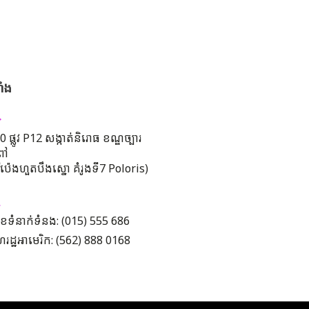
ាំង
 ផ្លូវ P12 សង្កាត់និរោធ ខណ្ឌច្បារ
ពៅ
រីប៉េងហួតបឹងស្នោ គំរូងទី7 Poloris)
ខទំនាក់ទំនង: (015) 555 686
រដ្ឋអាមេរិក: (562) 888 0168