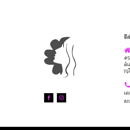
ទីត
#50
អំ
(បុ
លេ
សហ