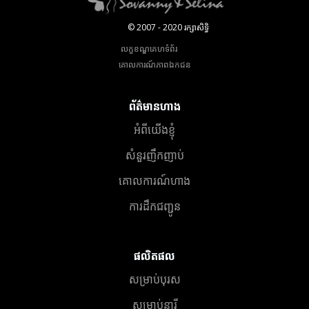
© 2007 - 2020 រក្សាសិទ្ធិ
លក្ខខណ្ឌគេហទំព័រ
គោលការណ៍​ភាព​ឯកជន
ព័ត៌មានហាង
អំពីយើងខ្ញុំ
សំនួរញឹកញាប់
គោលការណ៍ហាង
ការដឹកជញ្ជូន
ផលិតផល
សម្រាប់បុរស
សម្រាប់នារី