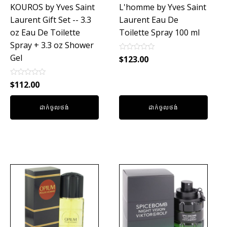
KOUROS by Yves Saint
L'homme by Yves Saint
Laurent Gift Set -- 3.3
Laurent Eau De
oz Eau De Toilette
Toilette Spray 100 ml
Spray + 3.3 oz Shower
Gel
Rated
$
123.00
0
out
of
Rated
$
112.00
5
0
out
of
ដាក់ចូលថង់
ដាក់ចូលថង់
5