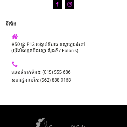
ទីតាំង
#50 ផ្លូវ P12 សង្កាត់និរោធ ខណ្ឌច្បារអំពៅ
(បុរីប៉េងហួតបឹងស្នោ គំរូងទី7 Poloris)
លេខទំនាក់ទំនង: (015) 555 686
សហរដ្ឋអាមេរិក: (562) 888 0168