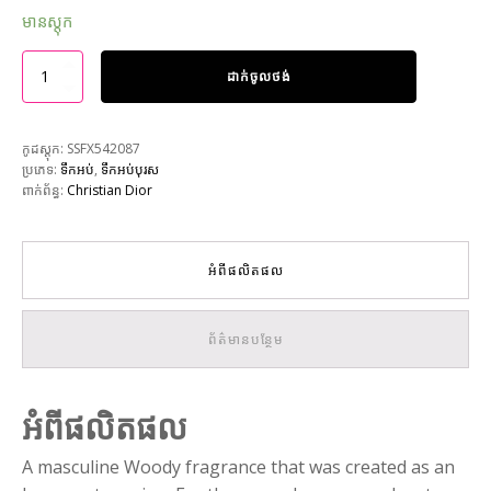
មានស្តុក
ដាក់ចូលថង់
កូដស្តុក:
SSFX542087
ប្រភេទ:
ទឹកអប់
,
ទឹកអប់បុរស
ពាក់ព័ន្ធ:
Christian Dior
អំពីផលិតផល
ព័ត៌មានបន្ថែម
អំពីផលិតផល
A masculine Woody fragrance that was created as an