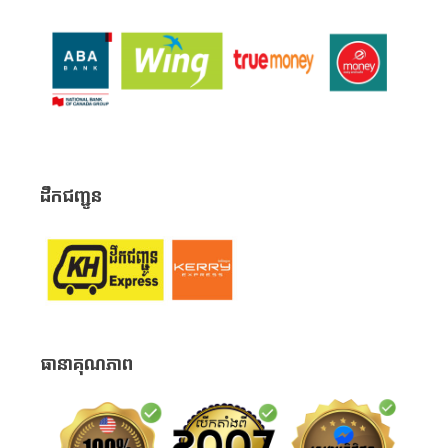
ដឹកជញ្ជូន
ធានាគុណភាព