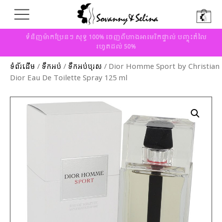
ទំនិញម៉ាកប្រែនៗ សុទ្ធ 100% ចេញពីហាងអាមេរិកផ្ទាល់ បញ្ចុះតំលៃ
រហូតដល់ 50%
ទំព័រដើម
/
ទឹកអប់
/
ទឹកអប់បុរស
/ Dior Homme Sport by Christian
Dior Eau De Toilette Spray 125 ml