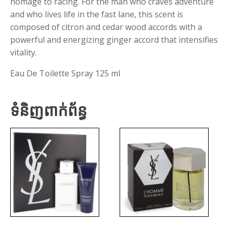
homage to racing. For the man who craves adventure
and who lives life in the fast lane, this scent is
composed of citron and cedar wood accords with a
powerful and energizing ginger accord that intensifies
vitality.
Eau De Toilette Spray 125 ml
ទំនិញពាក់ព័ន្ធ