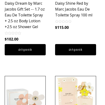
Daisy Dream by Marc
Daisy Shine Red by
Jacobs Gift Set -- 1.7 oz
Marc Jacobs Eau De
Eau De Toilette Spray
Toilette Spray 100 ml
+ 2.5 oz Body Lotion
+2.5 oz Shower Gel
Rated
$
115.00
0
out
of
Rated
$
102.00
5
0
out
of
ដាក់ចូលថង់
ដាក់ចូលថង់
5