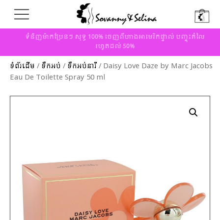
ទំនិញម៉ាកប្រែនៗ សុទ្ធ 100% ចេញពីហាងអាមេរិកផ្ទាល់ បញ្ចុះតំលៃ
រហូតដល់ 50%
ទំព័រដើម
/
ទឹកអប់
/
ទឹកអប់នារី
/ Daisy Love Daze by Marc Jacobs
Eau De Toilette Spray 50 ml