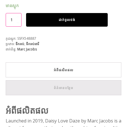
មានស្តុក
ដាក់ចូលថង់
កូដស្តុក:
SSFX548887
ប្រភេទ:
ទឹកអប់
,
ទឹកអប់នារី
ពាក់ព័ន្ធ:
Marc Jacobs
អំពីផលិតផល
ព័ត៌មានបន្ថែម
អំពីផលិតផល
Launched in 2019, Daisy Love Daze by Marc Jacobs is a