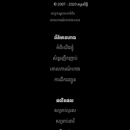
© 2007 - 2020 រក្សាសិទ្ធិ
លក្ខខណ្ឌគេហទំព័រ
គោលការណ៍​ភាព​ឯកជន
ព័ត៌មានហាង
អំពីយើងខ្ញុំ
សំនួរញឹកញាប់
គោលការណ៍ហាង
ការដឹកជញ្ជូន
ផលិតផល
សម្រាប់បុរស
សម្រាប់នារី