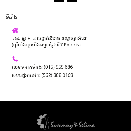
ទីតាំង
#50 ផ្លូវ P12 សង្កាត់និរោធ ខណ្ឌច្បារអំពៅ
(បុរីប៉េងហួតបឹងស្នោ គំរូងទី7 Poloris)
លេខទំនាក់ទំនង: (015) 555 686
សហរដ្ឋអាមេរិក: (562) 888 0168