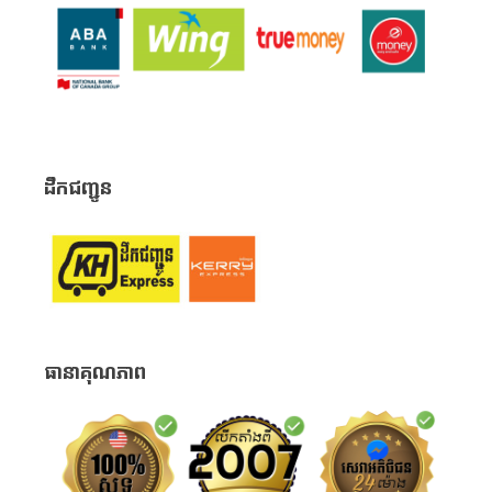
ដឹកជញ្ជូន
ធានាគុណភាព