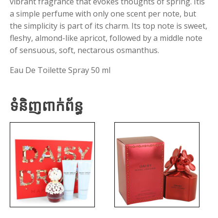
vibrant fragrance that evokes thoughts of spring. Itís
a simple perfume with only one scent per note, but
the simplicity is part of its charm. Its top note is sweet,
fleshy, almond-like apricot, followed by a middle note
of sensuous, soft, nectarous osmanthus.
Eau De Toilette Spray 50 ml
ទំនិញពាក់ព័ន្ធ