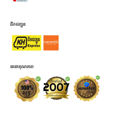
ដឹកជញ្ជូន
ធានាគុណភាព