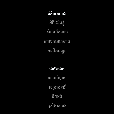
ព័ត៌មានហាង
អំពីយើងខ្ញុំ
សំនួរញឹកញាប់
គោលការណ៍ហាង
ការដឹកជញ្ជូន
ផលិតផល
សម្រាប់បុរស
សម្រាប់នារី
ទឹកអប់
គ្រឿងសំអាង