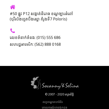
#50 ផ្លូវ P12 សង្កាត់និរោធ ខណ្ឌច្បារអំពៅ
(បុរីប៉េងហួតបឹងស្នោ គំរូងទី7 Poloris)
លេខទំនាក់ទំនង: (015) 555 686
សហរដ្ឋអាមេរិក: (562) 888 0168
© 2007 - 2020 រក្សាសិទ្ធិ
លក្ខខណ្ឌគេហទំព័រ
គោលការណ៍​ភាព​ឯកជន