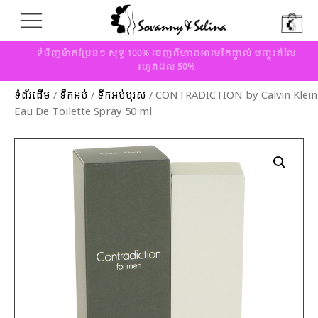
ទំនិញម៉ាកប្រែនៗ សុទ្ធ 100% ចេញពីហាងអាមេរិកផ្ទាល់ បញ្ចុះតំលៃ
រហូតដល់ 50%
ទំព័រដើម
/
ទឹកអប់
/
ទឹកអប់បុរស
/ CONTRADICTION by Calvin Klein
Eau De Toilette Spray 50 ml