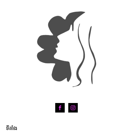
ទីតាំង