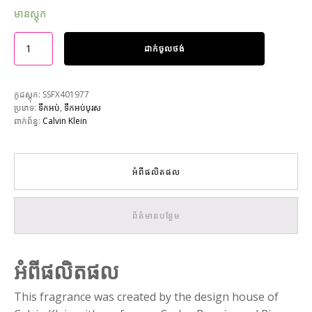
មានស្តុក
ដាក់ចូលថង់
កូដស្តុក:
SSFX401977
ប្រភេទ:
ទឹកអប់
,
ទឹកអប់បុរស
ពាក់ព័ន្ធ:
Calvin Klein
អំពីផលិតផល
ព័ត៌មានបន្ថែម
អំពីផលិតផល
This fragrance was created by the design house of