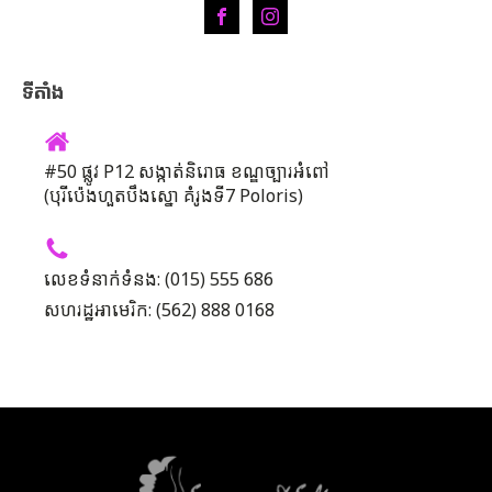
ទីតាំង
#50 ផ្លូវ P12 សង្កាត់និរោធ ខណ្ឌច្បារអំពៅ
(បុរីប៉េងហួតបឹងស្នោ គំរូងទី7 Poloris)
លេខទំនាក់ទំនង: (015) 555 686
សហរដ្ឋអាមេរិក: (562) 888 0168