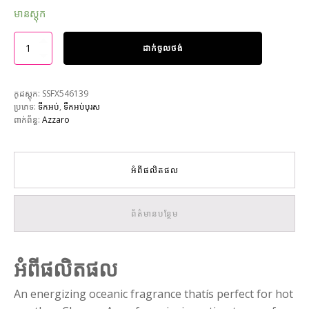
មានស្តុក
ដាក់ចូលថង់
កូដស្តុក:
SSFX546139
ប្រភេទ:
ទឹកអប់
,
ទឹកអប់បុរស
ពាក់ព័ន្ធ:
Azzaro
អំពីផលិតផល
ព័ត៌មានបន្ថែម
អំពីផលិតផល
An energizing oceanic fragrance thatís perfect for hot