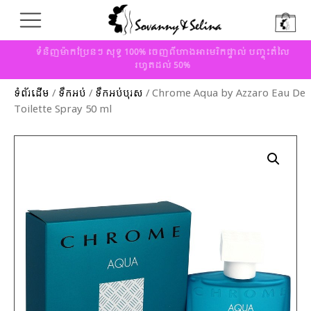
ទំនិញម៉ាកប្រែនៗ សុទ្ធ 100% ចេញពីហាងអាមេរិកផ្ទាល់ បញ្ចុះតំលៃ
រហូតដល់ 50%
ទំព័រដើម
/
ទឹកអប់
/
ទឹកអប់បុរស
/ Chrome Aqua by Azzaro Eau De
Toilette Spray 50 ml