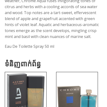
weather, Chrome Aqua fuses invigorating tones of
citrus and herbs with a cooling accords of sea water
and wood. Top notes are a tart-sweet, effervescent
blend of apple and grapefruit accented with green
hints of violet leaf. Aquatic and herbaceous-aromatic
tones emerge as the scent develops, mingling crisp
mint and basil with clean nuances of marine salt.
Eau De Toilette Spray 50 ml
ទំនិញពាក់ព័ន្ធ