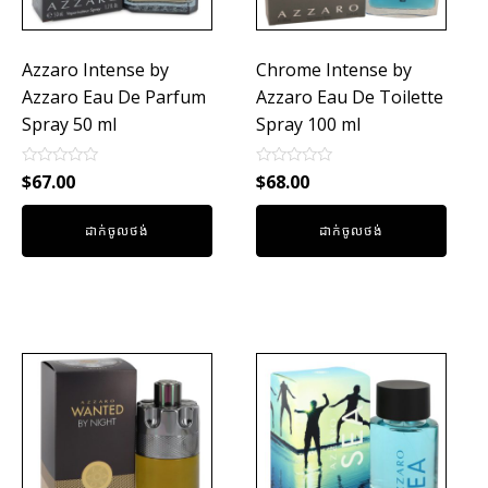
Azzaro Intense by
Chrome Intense by
Azzaro Eau De Parfum
Azzaro Eau De Toilette
Spray 50 ml
Spray 100 ml
Rated
Rated
$
67.00
$
68.00
0
0
out
out
of
of
ដាក់ចូលថង់
ដាក់ចូលថង់
5
5