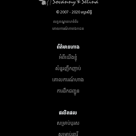
© 2007 - 2020 រក្សាសិទ្ធិ
លក្ខខណ្ឌគេហទំព័រ
គោលការណ៍​ភាព​ឯកជន
ព័ត៌មានហាង
អំពីយើងខ្ញុំ
សំនួរញឹកញាប់
គោលការណ៍ហាង
ការដឹកជញ្ជូន
ផលិតផល
សម្រាប់បុរស
សម្រាប់នារី