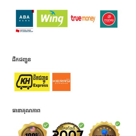
ដឹកជញ្ជូន
ធានាគុណភាព