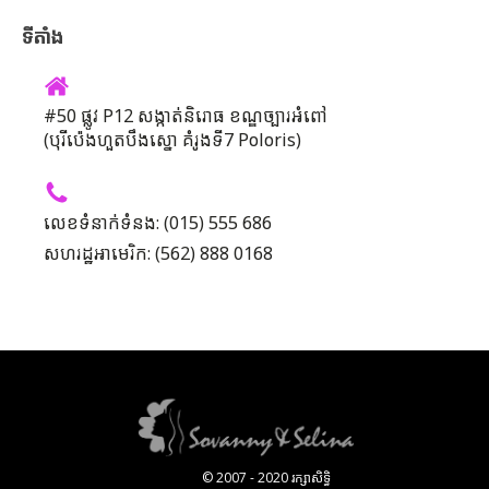
ទីតាំង
#50 ផ្លូវ P12 សង្កាត់និរោធ ខណ្ឌច្បារអំពៅ
(បុរីប៉េងហួតបឹងស្នោ គំរូងទី7 Poloris)
លេខទំនាក់ទំនង: (015) 555 686
សហរដ្ឋអាមេរិក: (562) 888 0168
© 2007 - 2020 រក្សាសិទ្ធិ