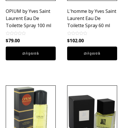
OPIUM by Yves Saint
L'homme by Yves Saint
Laurent Eau De
Laurent Eau De
Toilette Spray 100 ml
Toilette Spray 60 ml
Rated
Rated
$
79.00
$
102.00
0
0
out
out
of
of
ដាក់ចូលថង់
ដាក់ចូលថង់
5
5