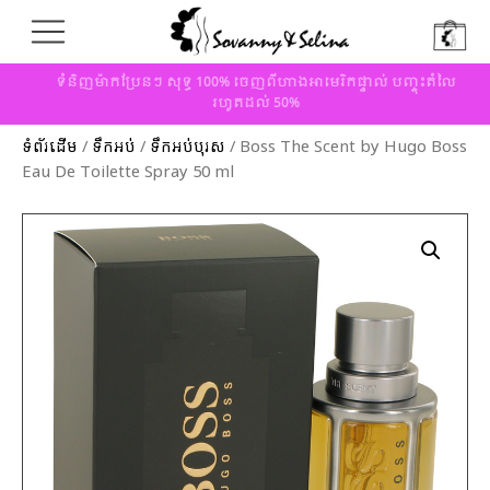
ទំនិញម៉ាកប្រែនៗ សុទ្ធ 100% ចេញពីហាងអាមេរិកផ្ទាល់ បញ្ចុះតំលៃ
រហូតដល់ 50%
ទំព័រដើម
/
ទឹកអប់
/
ទឹកអប់បុរស
/ Boss The Scent by Hugo Boss
Eau De Toilette Spray 50 ml