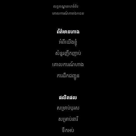
លក្ខខណ្ឌគេហទំព័រ
គោលការណ៍​ភាព​ឯកជន
ព័ត៌មានហាង
អំពីយើងខ្ញុំ
សំនួរញឹកញាប់
គោលការណ៍ហាង
ការដឹកជញ្ជូន
ផលិតផល
សម្រាប់បុរស
សម្រាប់នារី
ទឹកអប់