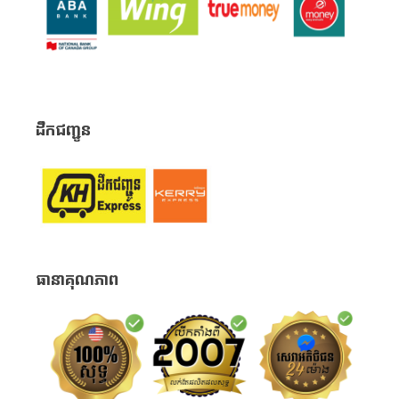
ដឹកជញ្ជូន
ធានាគុណភាព