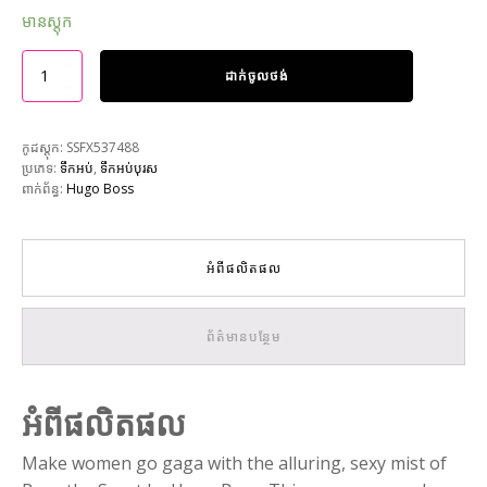
មានស្តុក
ដាក់ចូលថង់
កូដស្តុក:
SSFX537488
ប្រភេទ:
ទឹកអប់
,
ទឹកអប់បុរស
ពាក់ព័ន្ធ:
Hugo Boss
អំពីផលិតផល
ព័ត៌មានបន្ថែម
អំពីផលិតផល
Make women go gaga with the alluring, sexy mist of