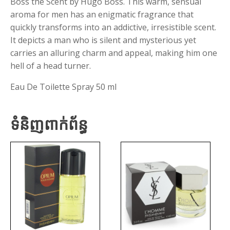
Boss the Scent by Hugo Boss. This warm, sensual
aroma for men has an enigmatic fragrance that
quickly transforms into an addictive, irresistible scent.
It depicts a man who is silent and mysterious yet
carries an alluring charm and appeal, making him one
hell of a head turner.
Eau De Toilette Spray 50 ml
ទំនិញពាក់ព័ន្ធ