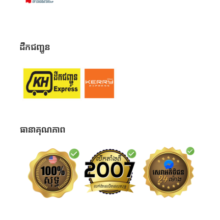
ដឹកជញ្ជូន
ធានាគុណភាព