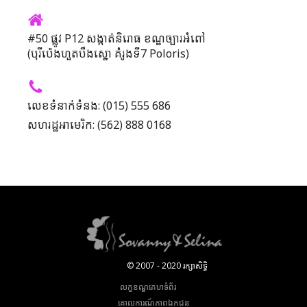
#50 ផ្លូវ P12 សង្កាត់និរោធ ខណ្ឌច្បារអំពៅ
(បុរីប៉េងហួតបឹងស្នោ គំរូងទី7 Poloris)
លេខទំនាក់ទំនង: (015) 555 686
សហរដ្ឋអាមេរិក: (562) 888 0168
© 2007 - 2020 រក្សាសិទ្ធិ
លក្ខខណ្ឌគេហទំព័រ
គោលការណ៍​ភាព​ឯកជន