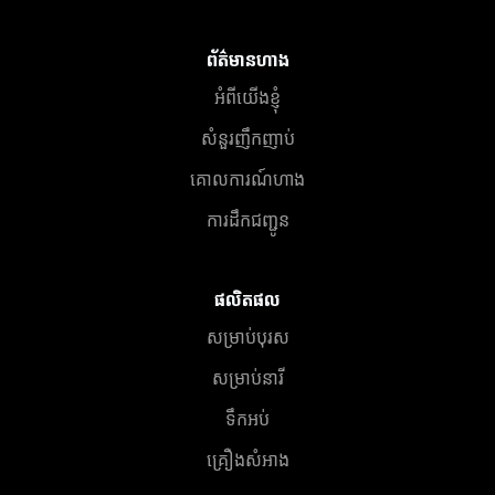
ព័ត៌មានហាង
អំពីយើងខ្ញុំ
សំនួរញឹកញាប់
គោលការណ៍ហាង
ការដឹកជញ្ជូន
ផលិតផល
សម្រាប់បុរស
សម្រាប់នារី
ទឹកអប់
គ្រឿងសំអាង