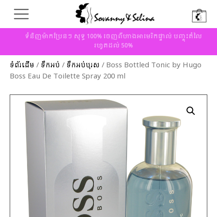
ទំនិញម៉ាកប្រែនៗ សុទ្ធ 100% ចេញពីហាងអាមេរិកផ្ទាល់ បញ្ចុះតំលៃ
រហូតដល់ 50%
ទំព័រដើម
/
ទឹកអប់
/
ទឹកអប់បុរស
/ Boss Bottled Tonic by Hugo
Boss Eau De Toilette Spray 200 ml