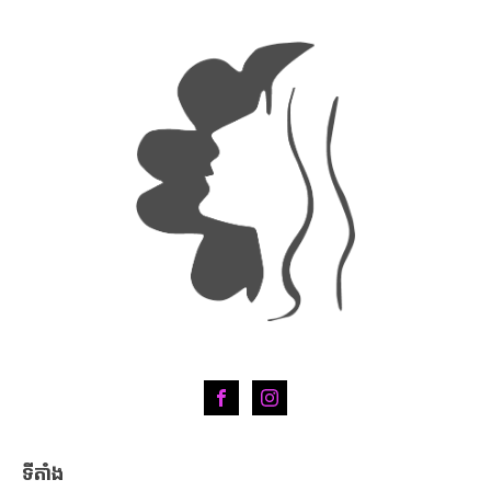
ទីតាំង