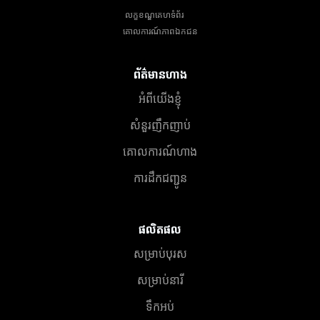
លក្ខខណ្ឌគេហទំព័រ
គោលការណ៍​ភាព​ឯកជន
ព័ត៌មានហាង
អំពីយើងខ្ញុំ
សំនួរញឹកញាប់
គោលការណ៍ហាង
ការដឹកជញ្ជូន
ផលិតផល
សម្រាប់បុរស
សម្រាប់នារី
ទឹកអប់