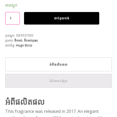
មានស្តុក
ដាក់ចូលថង់
កូដស្តុក:
SSFX537035
ប្រភេទ:
ទឹកអប់
,
ទឹកអប់បុរស
ពាក់ព័ន្ធ:
Hugo Boss
អំពីផលិតផល
ព័ត៌មានបន្ថែម
អំពីផលិតផល
This fragrance was released in 2017. An elegant