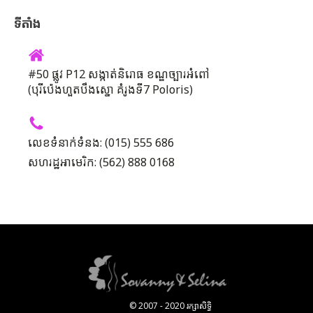
ទីតាំង
#50 ផ្លូវ P12 សង្កាត់និរោធ ខណ្ឌច្បារអំពៅ
(បុរីប៉េងហួតបឹងស្នោ គំរូងទី7 Poloris)
លេខទំនាក់ទំនង: (015) 555 686
សហរដ្ឋអាមេរិក: (562) 888 0168
© 2007 - 2020 រក្សាសិទ្ធិ