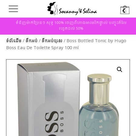
ទំនិញម៉ាកប្រែនៗ សុទ្ធ 100% ចេញពីហាងអាមេរិកផ្ទាល់ បញ្ចុះតំលៃ
រហូតដល់ 50%
ទំព័រដើម
/
ទឹកអប់
/
ទឹកអប់បុរស
/ Boss Bottled Tonic by Hugo
Boss Eau De Toilette Spray 100 ml