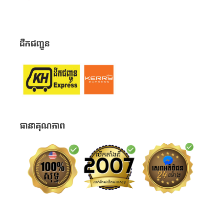
ដឹកជញ្ជូន
ធានាគុណភាព