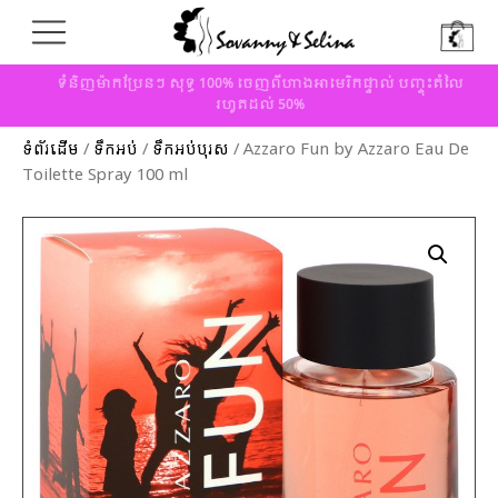
ទំនិញម៉ាកប្រែនៗ សុទ្ធ 100% ចេញពីហាងអាមេរិកផ្ទាល់ បញ្ចុះតំលៃ
រហូតដល់ 50%
ទំព័រដើម
/
ទឹកអប់
/
ទឹកអប់បុរស
/ Azzaro Fun by Azzaro Eau De
Toilette Spray 100 ml