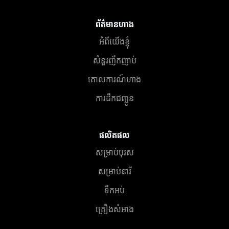
ព័ត៌មានហាង
អំពីយើងខ្ញុំ
សំនួរញឹកញាប់
គោលការណ៍ហាង
ការដឹកជញ្ជូន
ផលិតផល
សម្រាប់បុរស
សម្រាប់នារី
ទឹកអប់
គ្រឿងសំអាង