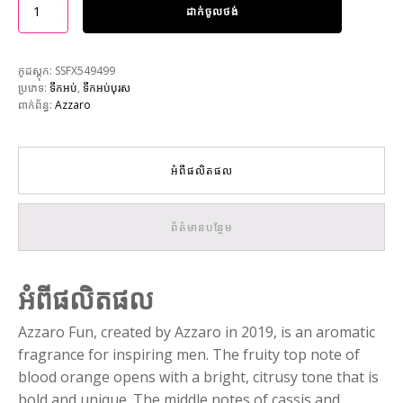
ដាក់ចូលថង់
កូដស្តុក:
SSFX549499
ប្រភេទ:
ទឹកអប់
,
ទឹកអប់បុរស
ពាក់ព័ន្ធ:
Azzaro
អំពីផលិតផល
ព័ត៌មានបន្ថែម
អំពីផលិតផល
Azzaro Fun, created by Azzaro in 2019, is an aromatic
fragrance for inspiring men. The fruity top note of
blood orange opens with a bright, citrusy tone that is
bold and unique. The middle notes of cassis and