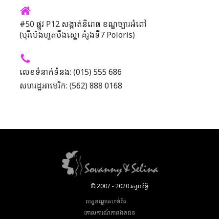
#50 ផ្លូវ P12 សង្កាត់និរោធ ខណ្ឌច្បារអំពៅ
(បុរីប៉េងហួតបឹងស្នោ គំរូងទី7 Poloris)
លេខទំនាក់ទំនង: (015) 555 686
សហរដ្ឋអាមេរិក: (562) 888 0168
© 2007 - 2020 រក្សាសិទ្ធិ
លក្ខខណ្ឌគេហទំព័រ
គោលការណ៍​ភាព​ឯកជន