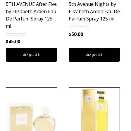
5TH AVENUE After Five
5th Avenue Nights by
by Elizabeth Arden Eau
Elizabeth Arden Eau De
De Parfum Spray 125
Parfum Spray 125 ml
ml
Rated
$
50.00
0
Rated
out
$
45.00
0
of
out
5
of
ដាក់ចូលថង់
ដាក់ចូលថង់
5