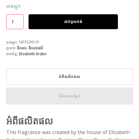
មានស្តុក
ដាក់ចូលថង់
កូដស្តុក:
SSFX536101
ប្រភេទ:
ទឹកអប់
,
ទឹកអប់នារី
ពាក់ព័ន្ធ:
Elizabeth Arden
អំពីផលិតផល
ព័ត៌មានបន្ថែម
អំពីផលិតផល
This fragrance was created by the house of Elizabeth