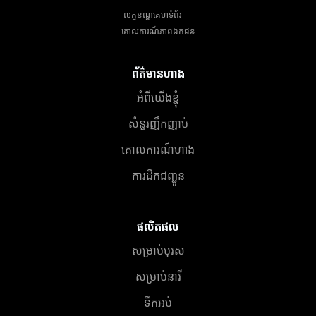
លក្ខខណ្ឌគេហទំព័រ
គោលការណ៍​ភាព​ឯកជន
ព័ត៌មានហាង
អំពីយើងខ្ញុំ
សំនួរញឹកញាប់
គោលការណ៍ហាង
ការដឹកជញ្ជូន
ផលិតផល
សម្រាប់បុរស
សម្រាប់នារី
ទឹកអប់