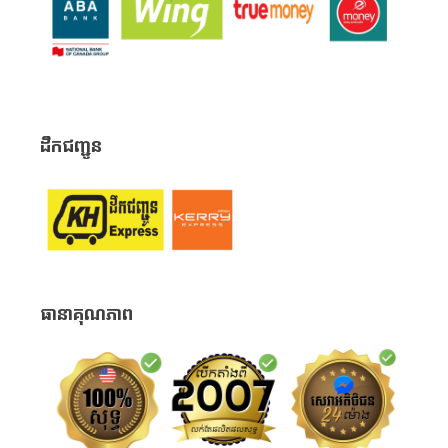
ដឹកជញ្ជូន
ធានាគុណភាព