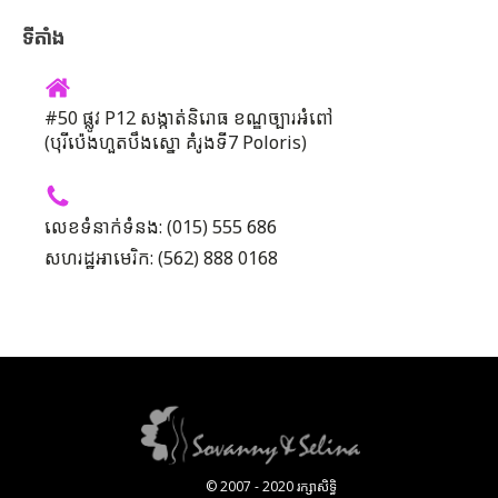
ទីតាំង
#50 ផ្លូវ P12 សង្កាត់និរោធ ខណ្ឌច្បារអំពៅ
(បុរីប៉េងហួតបឹងស្នោ គំរូងទី7 Poloris)
លេខទំនាក់ទំនង: (015) 555 686
សហរដ្ឋអាមេរិក: (562) 888 0168
© 2007 - 2020 រក្សាសិទ្ធិ