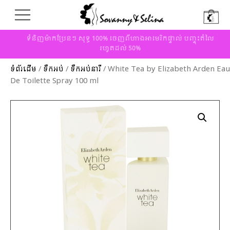
ទំនិញម៉ាកប្រែនៗ សុទ្ធ 100% ចេញពីហាងអាមេរិកផ្ទាល់ បញ្ចុះតំលៃ
រហូតដល់ 50%
ទំព័រដើម
/
ទឹកអប់
/
ទឹកអប់នារី
/ White Tea by Elizabeth Arden Eau
De Toilette Spray 100 ml