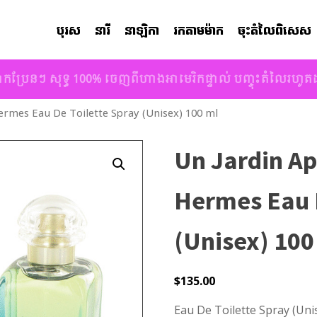
បុរស
នារី
នាឡិកា
រកតាមម៉ាក
ចុះតំលៃពិសេស
ាកប្រែនៗ សុទ្ធ 100% ចេញពីហាងអាមេរិកផ្ទាល់ បញ្ចុះតំលៃរហូ
rmes Eau De Toilette Spray (Unisex) 100 ml
Un Jardin A
Hermes Eau D
(Unisex) 100
$
135.00
Eau De Toilette Spray (Un