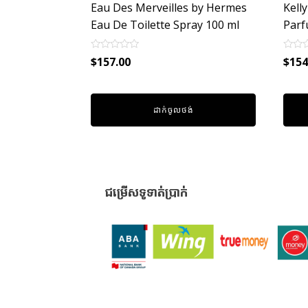
Eau Des Merveilles by Hermes
Kell
Eau De Toilette Spray 100 ml
Parf
Rated
Rated
$
157.00
$
154
0
0
out
out
of
of
5
5
ដាក់ចូលថង់
ជម្រើសទូទាត់ប្រាក់