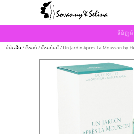
ទំនិញម៉
ទំព័រដើម
/
ទឹកអប់
/
ទឹកអប់នារី
/ Un Jardin Apres La Mousson by He