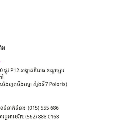
ាំង
 ផ្លូវ P12 សង្កាត់និរោធ ខណ្ឌច្បារ
ពៅ
រីប៉េងហួតបឹងស្នោ គំរូងទី7 Poloris)
ខទំនាក់ទំនង: (015) 555 686
រដ្ឋអាមេរិក: (562) 888 0168