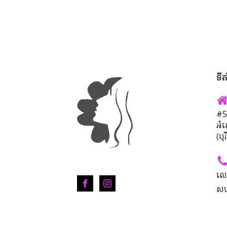
ទីត
#50
អំ
(បុ
លេ
សហ