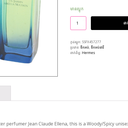
មានស្តុក
ដា
កូដស្តុក:
SSFX457277
ប្រភេទ:
ទឹកអប់
,
ទឹកអប់នារី
ពាក់ព័ន្ធ:
Hermes
r perfumer Jean Claude Ellena, this is a Woody/Spicy unisex