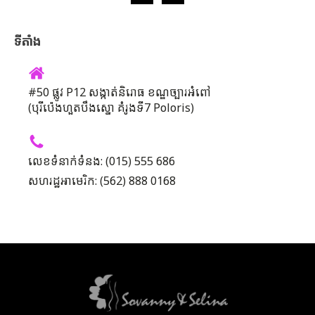
ទីតាំង
#50 ផ្លូវ P12 សង្កាត់និរោធ ខណ្ឌច្បារអំពៅ
(បុរីប៉េងហួតបឹងស្នោ គំរូងទី7 Poloris)
លេខទំនាក់ទំនង: (015) 555 686
សហរដ្ឋអាមេរិក: (562) 888 0168