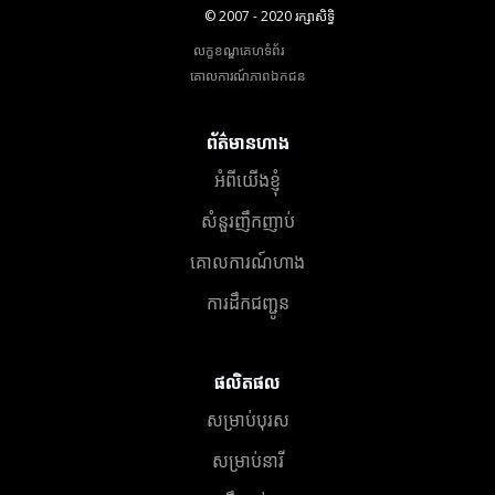
© 2007 - 2020 រក្សាសិទ្ធិ
លក្ខខណ្ឌគេហទំព័រ
គោលការណ៍​ភាព​ឯកជន
ព័ត៌មានហាង
អំពីយើងខ្ញុំ
សំនួរញឹកញាប់
គោលការណ៍ហាង
ការដឹកជញ្ជូន
ផលិតផល
សម្រាប់បុរស
សម្រាប់នារី