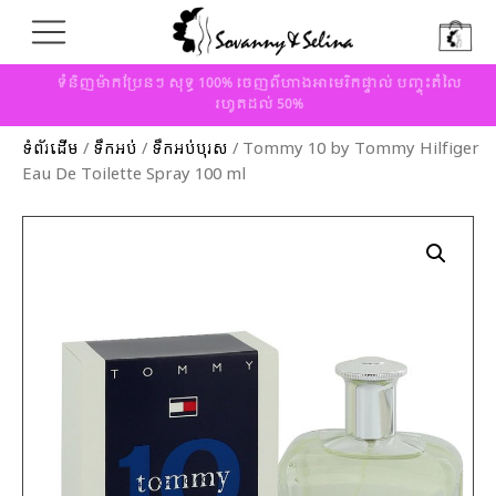
ទំនិញម៉ាកប្រែនៗ សុទ្ធ 100% ចេញពីហាងអាមេរិកផ្ទាល់ បញ្ចុះតំលៃ
រហូតដល់ 50%
ទំព័រដើម
/
ទឹកអប់
/
ទឹកអប់បុរស
/ Tommy 10 by Tommy Hilfiger
Eau De Toilette Spray 100 ml