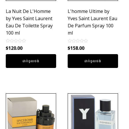
La Nuit De L'Homme
L'homme Ultime by
by Yves Saint Laurent
Yves Saint Laurent Eau
Eau De Toilette Spray
De Parfum Spray 100
100 ml
ml
Rated
Rated
$
120.00
$
158.00
0
0
out
out
of
of
ដាក់ចូលថង់
ដាក់ចូលថង់
5
5