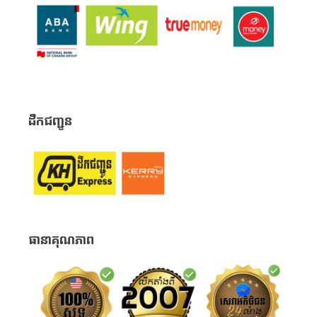
ដឹកជញ្ជូន
ធានាគុណភាព