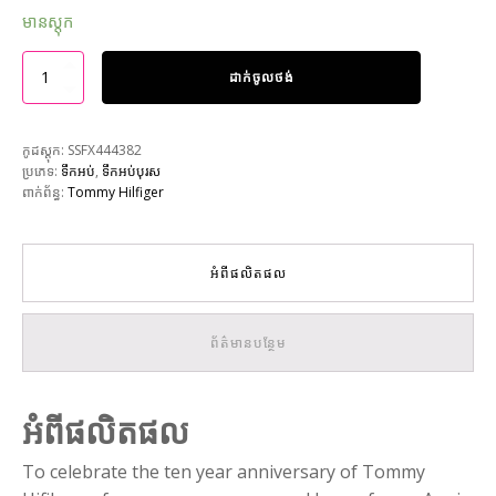
មានស្តុក
ដាក់ចូលថង់
កូដស្តុក:
SSFX444382
ប្រភេទ:
ទឹកអប់
,
ទឹកអប់បុរស
ពាក់ព័ន្ធ:
Tommy Hilfiger
អំពីផលិតផល
ព័ត៌មានបន្ថែម
អំពីផលិតផល
To celebrate the ten year anniversary of Tommy