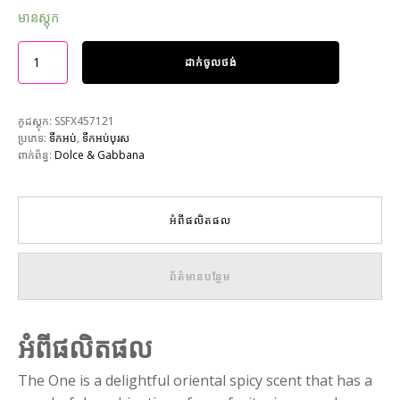
មានស្តុក
ដាក់ចូលថង់
កូដស្តុក:
SSFX457121
ប្រភេទ:
ទឹកអប់
,
ទឹកអប់បុរស
ពាក់ព័ន្ធ:
Dolce & Gabbana
អំពីផលិតផល
ព័ត៌មានបន្ថែម
អំពីផលិតផល
The One is a delightful oriental spicy scent that has a