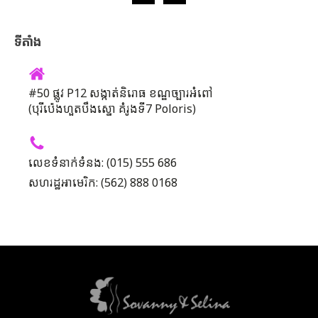
ទីតាំង
#50 ផ្លូវ P12 សង្កាត់និរោធ ខណ្ឌច្បារអំពៅ
(បុរីប៉េងហួតបឹងស្នោ គំរូងទី7 Poloris)
លេខទំនាក់ទំនង: (015) 555 686
សហរដ្ឋអាមេរិក: (562) 888 0168