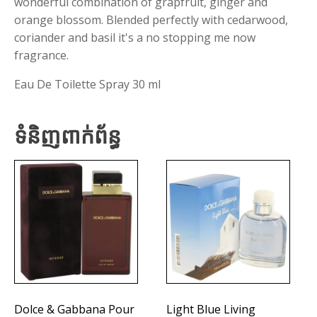
wonderful combination of grapfruit, ginger and
orange blossom. Blended perfectly with cedarwood,
coriander and basil it's a no stopping me now
fragrance.
Eau De Toilette Spray 30 ml
ទំនិញពាក់ព័ន្ធ
Dolce & Gabbana Pour
Light Blue Living