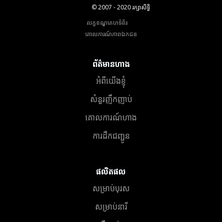
© 2007 - 2020 រក្សាសិទ្ធិ
លក្ខខណ្ឌគេហទំព័រ
គោលការណ៍​ភាព​ឯកជន
ព័ត៌មានហាង
អំពីយើងខ្ញុំ
សំនួរញឹកញាប់
គោលការណ៍ហាង
ការដឹកជញ្ជូន
ផលិតផល
សម្រាប់បុរស
សម្រាប់នារី