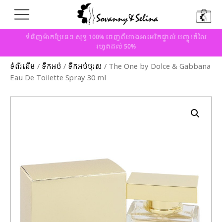
ទំនិញម៉ាកប្រែនៗ សុទ្ធ 100% ចេញពីហាងអាមេរិកផ្ទាល់ បញ្ចុះតំលៃ
រហូតដល់ 50%
ទំព័រដើម
/
ទឹកអប់
/
ទឹកអប់បុរស
/ The One by Dolce & Gabbana
Eau De Toilette Spray 30 ml