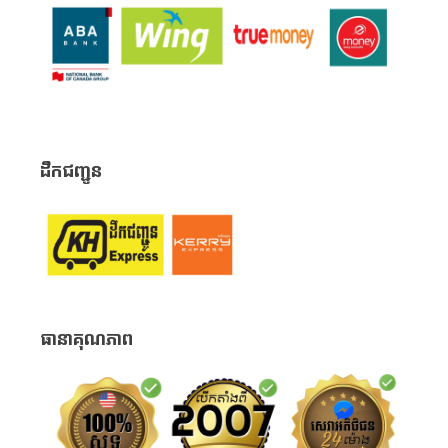
ដឹកជញ្ជូន
ធានាគុណភាព