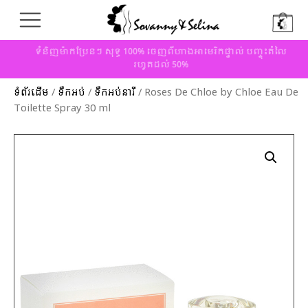
ទំនិញម៉ាកប្រែនៗ សុទ្ធ 100% ចេញពីហាងអាមេរិកផ្ទាល់ បញ្ចុះតំលៃ
រហូតដល់ 50%
ទំព័រដើម
/
ទឹកអប់
/
ទឹកអប់នារី
/ Roses De Chloe by Chloe Eau De
Toilette Spray 30 ml