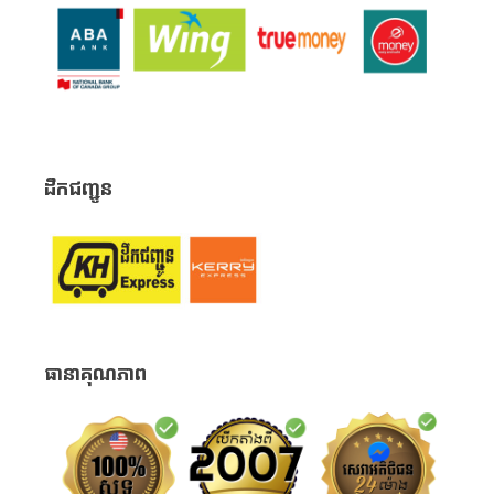
ដឹកជញ្ជូន
ធានាគុណភាព