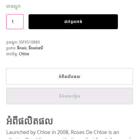
មានស្តុក
ដាក់ចូលថង់
កូដស្តុក:
SSFX516880
ប្រភេទ:
ទឹកអប់
,
ទឹកអប់នារី
ពាក់ព័ន្ធ:
Chloe
អំពីផលិតផល
ព័ត៌មានបន្ថែម
អំពីផលិតផល
Launched by Chloe in 2008, Roses De Chloe is an