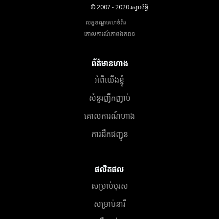
© 2007 - 2020 រក្សាសិទ្ធិ
លក្ខខណ្ឌគេហទំព័រ
គោលការណ៍​ភាព​ឯកជន
ព័ត៌មានហាង
អំពីយើងខ្ញុំ
សំនួរញឹកញាប់
គោលការណ៍ហាង
ការដឹកជញ្ជូន
ផលិតផល
សម្រាប់បុរស
សម្រាប់នារី