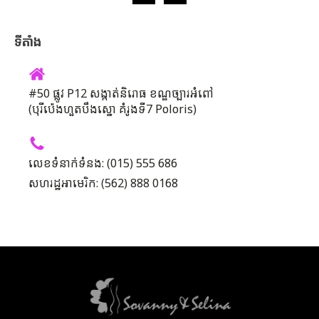
ទីតាំង
#50 ផ្លូវ P12 សង្កាត់និរោធ ខណ្ឌច្បារអំពៅ
(បុរីប៉េងហួតបឹងស្នោ គំរូងទី7 Poloris)
លេខទំនាក់ទំនង: (015) 555 686
សហរដ្ឋអាមេរិក: (562) 888 0168