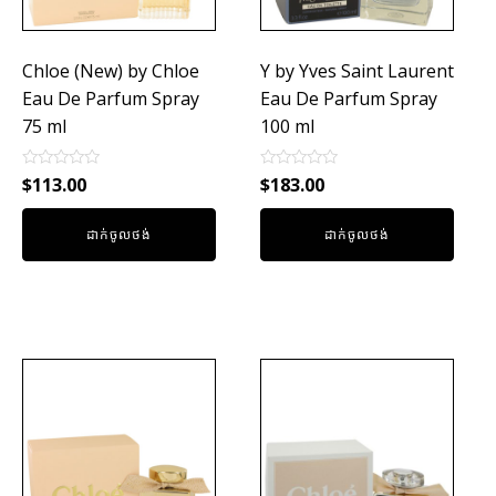
Chloe (New) by Chloe
Y by Yves Saint Laurent
Eau De Parfum Spray
Eau De Parfum Spray
75 ml
100 ml
Rated
Rated
$
113.00
$
183.00
0
0
out
out
of
of
ដាក់ចូលថង់
ដាក់ចូលថង់
5
5