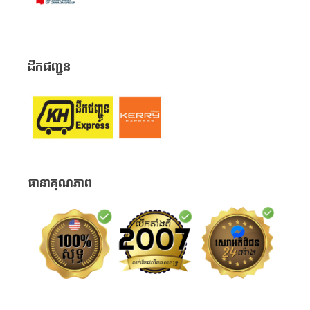
ដឹកជញ្ជូន
ធានាគុណភាព