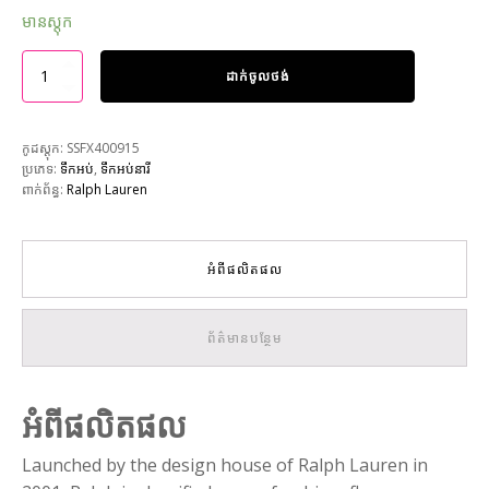
មានស្តុក
ដាក់ចូលថង់
កូដស្តុក:
SSFX400915
ប្រភេទ:
ទឹកអប់
,
ទឹកអប់នារី
ពាក់ព័ន្ធ:
Ralph Lauren
អំពីផលិតផល
ព័ត៌មានបន្ថែម
អំពីផលិតផល
Launched by the design house of Ralph Lauren in