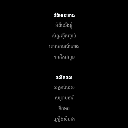
ព័ត៌មានហាង
អំពីយើងខ្ញុំ
សំនួរញឹកញាប់
គោលការណ៍ហាង
ការដឹកជញ្ជូន
ផលិតផល
សម្រាប់បុរស
សម្រាប់នារី
ទឹកអប់
គ្រឿងសំអាង