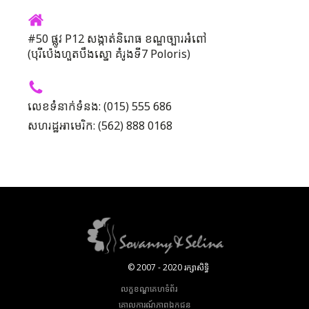
#50 ផ្លូវ P12 សង្កាត់និរោធ ខណ្ឌច្បារអំពៅ
(បុរីប៉េងហួតបឹងស្នោ គំរូងទី7 Poloris)
លេខទំនាក់ទំនង: (015) 555 686
សហរដ្ឋអាមេរិក: (562) 888 0168
© 2007 - 2020 រក្សាសិទ្ធិ
លក្ខខណ្ឌគេហទំព័រ
គោលការណ៍​ភាព​ឯកជន