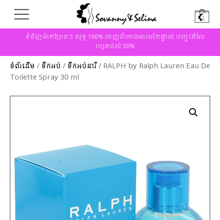
ទំនិញម៉ាកប្រែនៗ សុទ្ធ 100% ចេញពីហាងអាមេរិកផ្ទាល់ បញ្ចុះតំលៃ
រហូតដល់ 50%
ទំព័រដើម
/
ទឹកអប់
/
ទឹកអប់នារី
/ RALPH by Ralph Lauren Eau De
Toilette Spray 30 ml