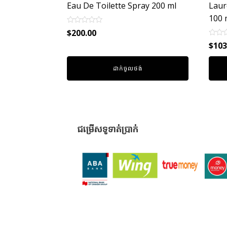
Eau De Toilette Spray 200 ml
Laur
100 
Rated
$
200.00
0
Rated
out
$
103
0
of
out
5
of
ដាក់ចូលថង់
5
ជម្រើសទូទាត់ប្រាក់