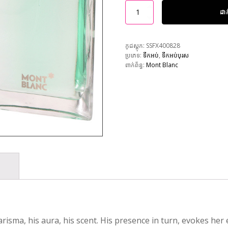
ដា
កូដស្តុក:
SSFX400828
ប្រភេទ:
ទឹកអប់
,
ទឹកអប់បុរស
ពាក់ព័ន្ធ:
Mont Blanc
risma, his aura, his scent. His presence in turn, evokes her