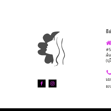
ទីត
#50
អំ
(បុ
លេ
សហ