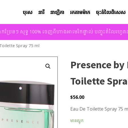
បុរស
នារី
នាឡិកា
រកតាមម៉ាក
ចុះតំលៃពិសេស
ាកប្រែនៗ សុទ្ធ 100% ចេញពីហាងអាមេរិកផ្ទាល់ បញ្ចុះតំលៃរហូ
oilette Spray 75 ml
Presence by
Toilette Spr
$
56.00
Eau De Toilette Spray 75 m
មានស្តុក