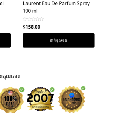
ml
Laurent Eau De Parfum Spray
100 ml
Rated
$
158.00
0
out
of
ដាក់ចូលថង់
5
នាគុណភាព