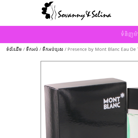
ទំនិញម៉
ទំព័រដើម
/
ទឹកអប់
/
ទឹកអប់បុរស
/ Presence by Mont Blanc Eau De T