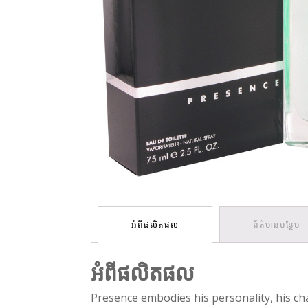
អំពីផលិតផល
ព័ត៌មានបន្ថែម
អំពីផលិតផល
Presence embodies his personality, his cha