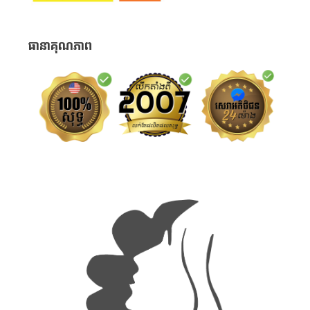
ធានាគុណភាព