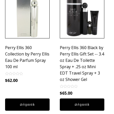
Perry Ellis 360
Perry Ellis 360 Black by
Collection by Perry Ellis
Perry Ellis Gift Set -- 3.4
Eau De Parfum Spray
oz Eau De Toilette
100 ml
Spray + .25 oz Mini
EDT Travel Spray + 3
oz Shower Gel
Rated
$
62.00
0
out
of
Rated
$
65.00
5
0
out
of
ដាក់ចូលថង់
ដាក់ចូលថង់
5