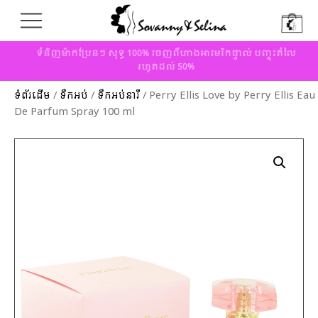
ទំនិញម៉ាកប្រែនៗ សុទ្ធ 100% ចេញពីហាងអាមេរិកផ្ទាល់ បញ្ចុះតំលៃ
រហូតដល់ 50%
ទំព័រដើម
/
ទឹកអប់
/
ទឹកអប់នារី
/ Perry Ellis Love by Perry Ellis Eau
De Parfum Spray 100 ml