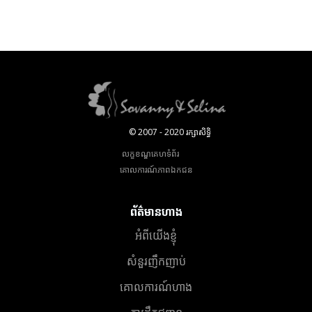
© 2007 - 2020 រក្សាសិទ្ធិ
លក្ខខណ្ឌគេហទំព័រ
គោលការណ៍​ភាព​ឯកជន
ព័ត៌មានហាង
អំពីយើងខ្ញុំ
សំនួរញឹកញាប់
គោលការណ៍ហាង