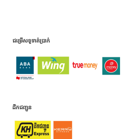
ជម្រើសទូទាត់ប្រាក់
ដឹកជញ្ជូន