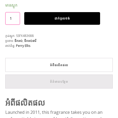
មានស្តុក
ដាក់ចូលថង់
កូដស្តុក:
SSFX483688
ប្រភេទ:
ទឹកអប់
,
ទឹកអប់នារី
ពាក់ព័ន្ធ:
Perry Ellis
អំពីផលិតផល
ព័ត៌មានបន្ថែម
អំពីផលិតផល
Launched in 2011, this fragrance takes you on an