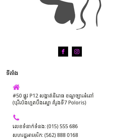
ទីតាំង
#50 ផ្លូវ P12 សង្កាត់និរោធ ខណ្ឌច្បារអំពៅ
(បុរីប៉េងហួតបឹងស្នោ គំរូងទី7 Poloris)
លេខទំនាក់ទំនង: (015) 555 686
សហរដ្ឋអាមេរិក: (562) 888 0168