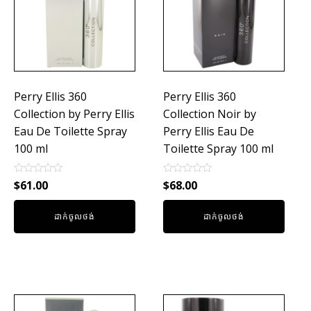
Perry Ellis 360
Perry Ellis 360
Collection by Perry Ellis
Collection Noir by
Eau De Toilette Spray
Perry Ellis Eau De
100 ml
Toilette Spray 100 ml
Rated
Rated
$
61.00
$
68.00
0
0
out
out
of
of
ដាក់ចូលថង់
ដាក់ចូលថង់
5
5