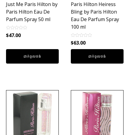
Just Me Paris Hilton by
Paris Hilton Heiress
Paris Hilton Eau De
Bling by Paris Hilton
Parfum Spray 50 ml
Eau De Parfum Spray
100 ml
Rated
$
47.00
0
Rated
out
$
63.00
0
of
out
5
of
ដាក់ចូលថង់
ដាក់ចូលថង់
5