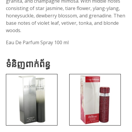
granita, and champagne mimosa. With middle notes
consisting of star jasmine, tiare flower, ylang-ylang,
honeysuckle, dewberry blossom, and grenadine. Then
base notes of violet leaf, vetiver, tonka, and blonde
woods.
Eau De Parfum Spray 100 ml
ទំនិញពាក់ព័ន្ធ