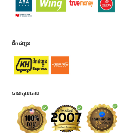
ដឹកជញ្ជូន
ធានាគុណភាព