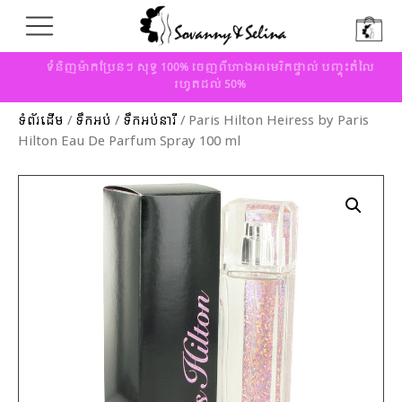
ទំនិញម៉ាកប្រែនៗ សុទ្ធ 100% ចេញពីហាងអាមេរិកផ្ទាល់ បញ្ចុះតំលៃ
រហូតដល់ 50%
ទំព័រដើម
/
ទឹកអប់
/
ទឹកអប់នារី
/ Paris Hilton Heiress by Paris
Hilton Eau De Parfum Spray 100 ml