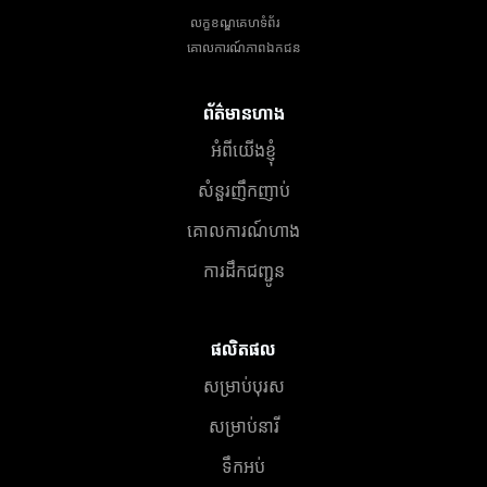
លក្ខខណ្ឌគេហទំព័រ
គោលការណ៍​ភាព​ឯកជន
ព័ត៌មានហាង
អំពីយើងខ្ញុំ
សំនួរញឹកញាប់
គោលការណ៍ហាង
ការដឹកជញ្ជូន
ផលិតផល
សម្រាប់បុរស
សម្រាប់នារី
ទឹកអប់