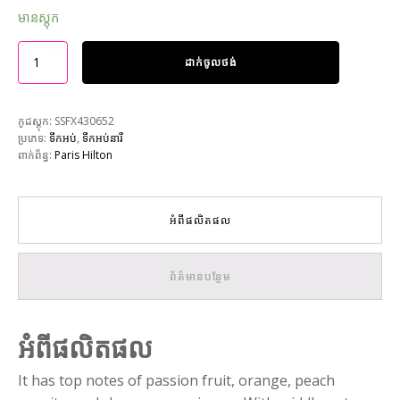
មានស្តុក
ដាក់ចូលថង់
កូដស្តុក:
SSFX430652
ប្រភេទ:
ទឹកអប់
,
ទឹកអប់នារី
ពាក់ព័ន្ធ:
Paris Hilton
អំពីផលិតផល
ព័ត៌មានបន្ថែម
អំពីផលិតផល
It has top notes of passion fruit, orange, peach