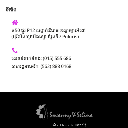
ទីតាំង
#50 ផ្លូវ P12 សង្កាត់និរោធ ខណ្ឌច្បារអំពៅ
(បុរីប៉េងហួតបឹងស្នោ គំរូងទី7 Poloris)
លេខទំនាក់ទំនង: (015) 555 686
សហរដ្ឋអាមេរិក: (562) 888 0168
© 2007 - 2020 រក្សាសិទ្ធិ