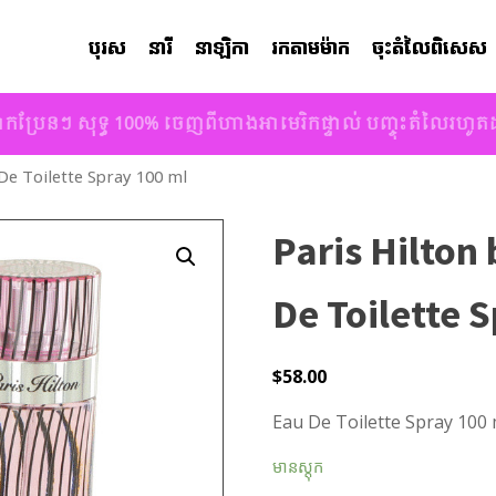
បុរស
នារី
នាឡិកា
រកតាមម៉ាក
ចុះតំលៃពិសេស
ាកប្រែនៗ សុទ្ធ 100% ចេញពីហាងអាមេរិកផ្ទាល់ បញ្ចុះតំលៃរហូ
 De Toilette Spray 100 ml
Paris Hilton 
De Toilette 
$
58.00
Eau De Toilette Spray 100 
មានស្តុក