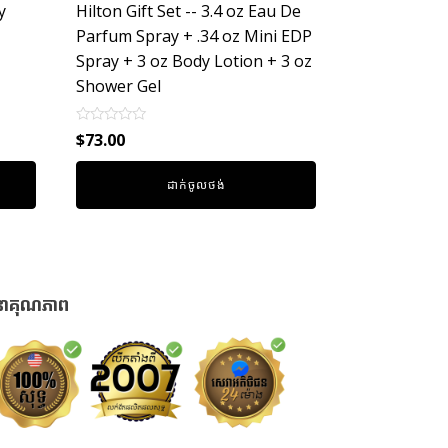
y
Hilton Gift Set -- 3.4 oz Eau De
Parfum Spray + .34 oz Mini EDP
Spray + 3 oz Body Lotion + 3 oz
Shower Gel
Rated
$
73.00
0
out
of
ដាក់ចូលថង់
5
នាគុណភាព