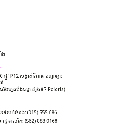
ាំង
 ផ្លូវ P12 សង្កាត់និរោធ ខណ្ឌច្បារ
ពៅ
រីប៉េងហួតបឹងស្នោ គំរូងទី7 Poloris)
ខទំនាក់ទំនង: (015) 555 686
រដ្ឋអាមេរិក: (562) 888 0168