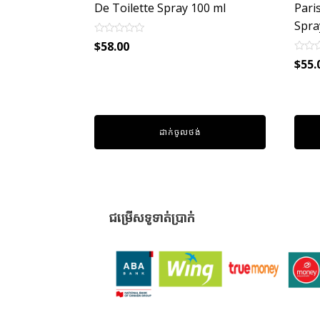
De Toilette Spray 100 ml
Pari
Spra
Rated
$
58.00
0
Rated
out
$
55.
0
of
out
5
of
5
ដាក់ចូលថង់
ជម្រើសទូទាត់ប្រាក់