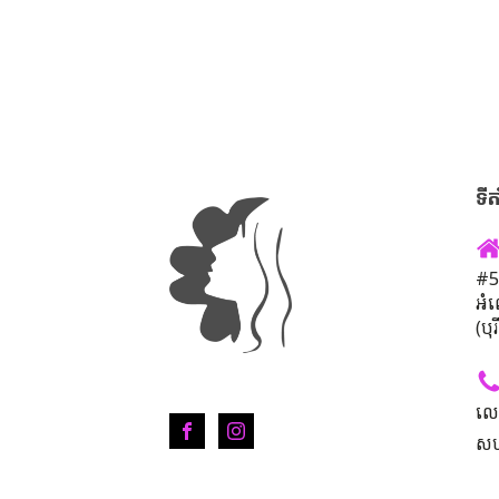
ទីត
#50
អំ
(បុ
លេ
សហ