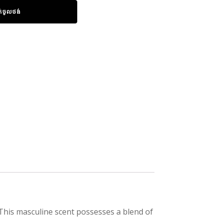
ក់ចូលថង់
 This masculine scent possesses a blend of