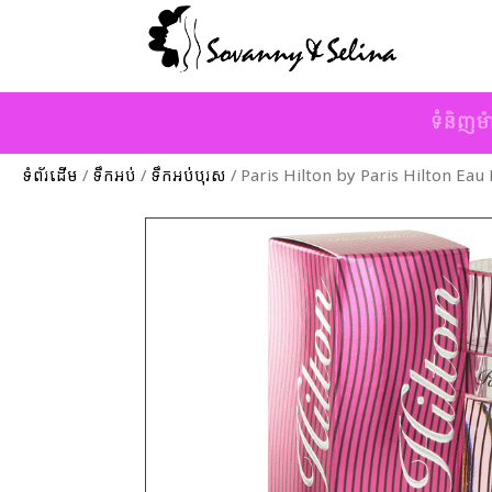
ទំនិញម៉
ទំព័រដើម
/
ទឹកអប់
/
ទឹកអប់បុរស
/ Paris Hilton by Paris Hilton Eau