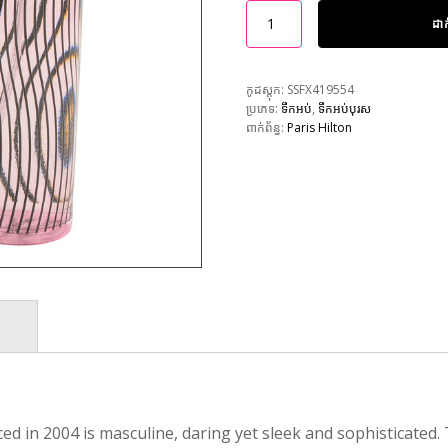
ដា
កូដស្តុក:
SSFX419554
ប្រភេទ:
ទឹកអប់
,
ទឹកអប់បុរស
ពាក់ព័ន្ធ:
Paris Hilton
ed in 2004 is masculine, daring yet sleek and sophisticated.