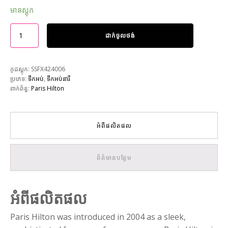
មានស្តុក
ដាក់ចូលថង់
កូដស្តុក:
SSFX424006
ប្រភេទ:
ទឹកអប់
,
ទឹកអប់នារី
ពាក់ព័ន្ធ:
Paris Hilton
អំពីផលិតផល
ព័ត៌មានបន្ថែម
អំពីផលិតផល
Paris Hilton was introduced in 2004 as a sleek,