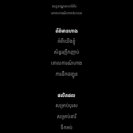
លក្ខខណ្ឌគេហទំព័រ
គោលការណ៍​ភាព​ឯកជន
ព័ត៌មានហាង
អំពីយើងខ្ញុំ
សំនួរញឹកញាប់
គោលការណ៍ហាង
ការដឹកជញ្ជូន
ផលិតផល
សម្រាប់បុរស
សម្រាប់នារី
ទឹកអប់