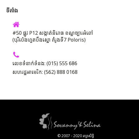
ទីតាំង
#50 ផ្លូវ P12 សង្កាត់និរោធ ខណ្ឌច្បារអំពៅ
(បុរីប៉េងហួតបឹងស្នោ គំរូងទី7 Poloris)
លេខទំនាក់ទំនង: (015) 555 686
សហរដ្ឋអាមេរិក: (562) 888 0168
© 2007 - 2020 រក្សាសិទ្ធិ