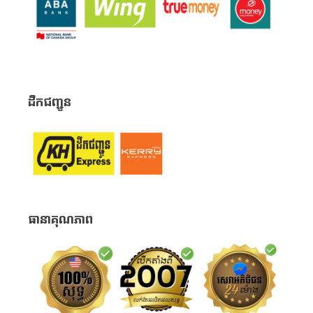
ដឹកជញ្ជូន
ធានាគុណភាព