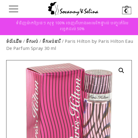
ទំនិញម៉ាកប្រែនៗ សុទ្ធ 100% ចេញពីហាងអាមេរិកផ្ទាល់ បញ្ចុះតំលៃ
រហូតដល់ 50%
ទំព័រដើម
/
ទឹកអប់
/
ទឹកអប់នារី
/ Paris Hilton by Paris Hilton Eau
De Parfum Spray 30 ml