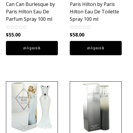
Can Can Burlesque by
Paris Hilton by Paris
Paris Hilton Eau De
Hilton Eau De Toilette
Parfum Spray 100 ml
Spray 100 ml
Rated
Rated
$
55.00
$
58.00
0
0
out
out
of
of
ដាក់ចូលថង់
ដាក់ចូលថង់
5
5