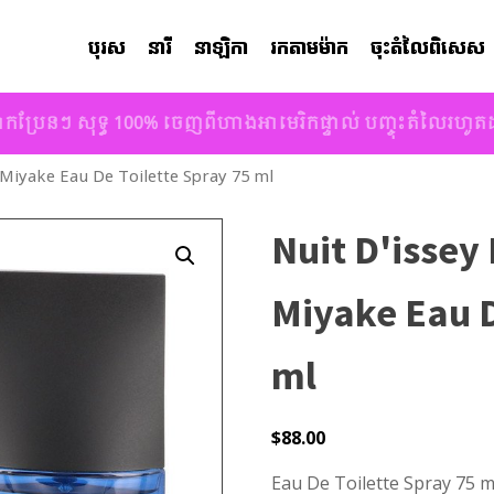
បុរស
នារី
នាឡិកា
រកតាមម៉ាក
ចុះតំលៃពិសេស
ាកប្រែនៗ សុទ្ធ 100% ចេញពីហាងអាមេរិកផ្ទាល់ បញ្ចុះតំលៃរហូ
y Miyake Eau De Toilette Spray 75 ml
Nuit D'issey 
Miyake Eau D
ml
$
88.00
Eau De Toilette Spray 75 m