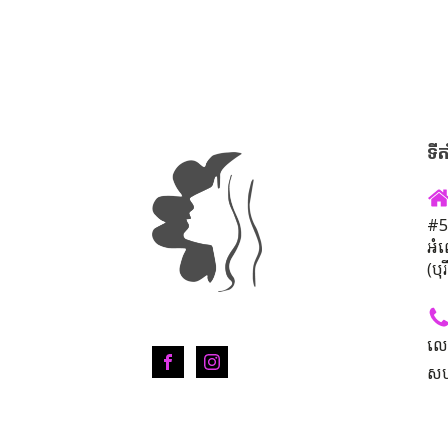
ទីត
#50
អំ
(បុ
លេ
សហ