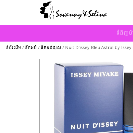
ទំនិញម៉
ទំព័រដើម
/
ទឹកអប់
/
ទឹកអប់បុរស
/ Nuit D'issey Bleu Astral by Isse