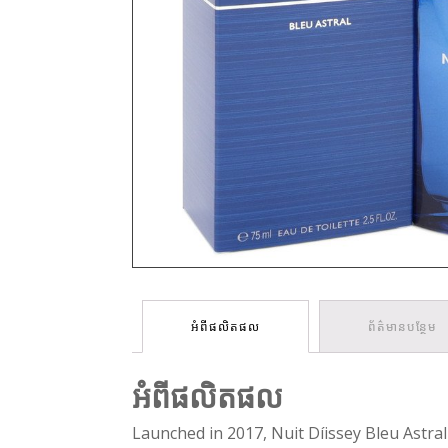
អំពីផលិតផល
ព័ត៌មានបន្ថែម
អំពីផលិតផល
Launched in 2017, Nuit Díissey Bleu Astral 