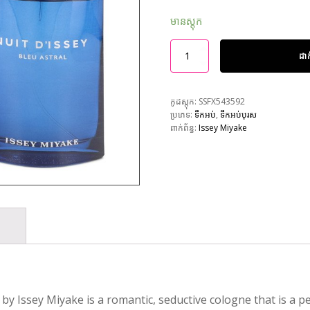
មានស្តុក
ដា
កូដស្តុក:
SSFX543592
ប្រភេទ:
ទឹកអប់
,
ទឹកអប់បុរស
ពាក់ព័ន្ធ:
Issey Miyake
by Issey Miyake is a romantic, seductive cologne that is a pe