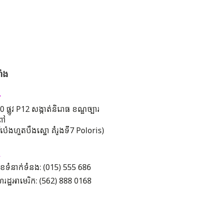
ាំង
 ផ្លូវ P12 សង្កាត់និរោធ ខណ្ឌច្បារ
ពៅ
រីប៉េងហួតបឹងស្នោ គំរូងទី7 Poloris)
ខទំនាក់ទំនង: (015) 555 686
រដ្ឋអាមេរិក: (562) 888 0168