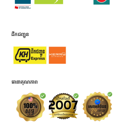
ដឹកជញ្ជូន
ធានាគុណភាព