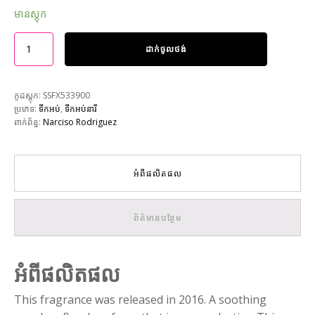
មានស្តុក
ដាក់ចូលថង់
កូដស្តុក:
SSFX533900
ប្រភេទ:
ទឹកអប់
,
ទឹកអប់នារី
ពាក់ព័ន្ធ:
Narciso Rodriguez
អំពីផលិតផល
ព័ត៌មានបន្ថែម
អំពីផលិតផល
This fragrance was released in 2016. A soothing