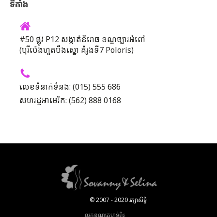
ទីតាំង
#50 ផ្លូវ P12 សង្កាត់និរោធ ខណ្ឌច្បារអំពៅ
(បុរីប៉េងហួតបឹងស្នោ គំរូងទី7 Poloris)
លេខទំនាក់ទំនង: (015) 555 686
សហរដ្ឋអាមេរិក: (562) 888 0168
© 2007 - 2020 រក្សាសិទ្ធិ
លក្ខខណ្ឌគេហទំព័រ