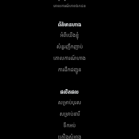
គោលការណ៍​ភាព​ឯកជន
ព័ត៌មានហាង
អំពីយើងខ្ញុំ
សំនួរញឹកញាប់
គោលការណ៍ហាង
ការដឹកជញ្ជូន
ផលិតផល
សម្រាប់បុរស
សម្រាប់នារី
ទឹកអប់
គ្រឿងសំអាង