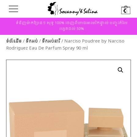
ទំនិញម៉ាកប្រែនៗ សុទ្ធ 100% ចេញពីហាងអាមេរិកផ្ទាល់ បញ្ចុះតំលៃ
រហូតដល់ 50%
ទំព័រដើម
/
ទឹកអប់
/
ទឹកអប់នារី
/ Narciso Poudree by Narciso
Rodriguez Eau De Parfum Spray 90 ml