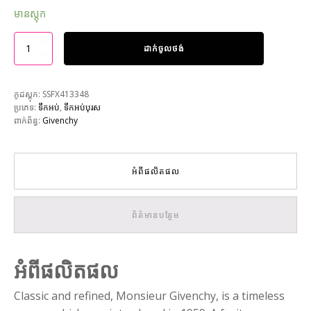
មានស្តុក
ដាក់ចូលថង់
កូដស្តុក:
SSFX413348
ប្រភេទ:
ទឹកអប់
,
ទឹកអប់បុរស
ពាក់ព័ន្ធ:
Givenchy
អំពីផលិតផល
ព័ត៌មានបន្ថែម
អំពីផលិតផល
Classic and refined, Monsieur Givenchy, is a timeless