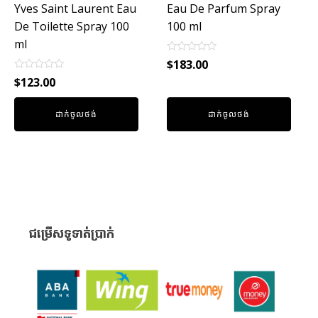
Yves Saint Laurent Eau
Eau De Parfum Spray
De Toilette Spray 100
100 ml
ml
Rated
$
183.00
0
Rated
out
$
123.00
0
of
out
5
of
ដាក់ចូលថង់
ដាក់ចូលថង់
5
ជម្រើសទូទាត់ប្រាក់