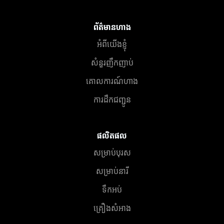
ព័ត៌មានហាង
អំពីយើងខ្ញុំ
សំនួរញឹកញាប់
គោលការណ៍ហាង
ការដឹកជញ្ជូន
ផលិតផល
សម្រាប់បុរស
សម្រាប់នារី
ទឹកអប់
គ្រឿងសំអាង