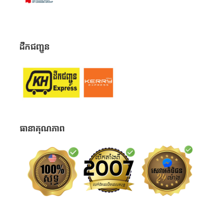
ដឹកជញ្ជូន
ធានាគុណភាព