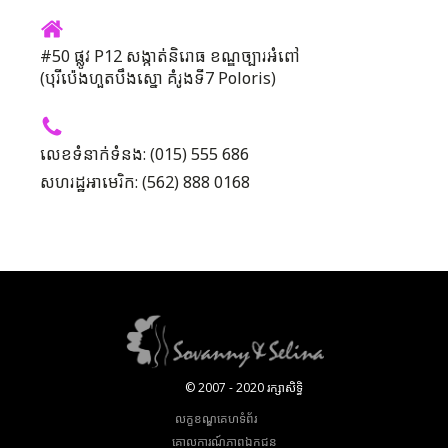
#50 ផ្លូវ P12 សង្កាត់និរោធ ខណ្ឌច្បារអំពៅ
(បុរីប៉េងហួតបឹងស្នោ គំរូងទី7 Poloris)
លេខទំនាក់ទំនង: (015) 555 686
សហរដ្ឋអាមេរិក: (562) 888 0168
© 2007 - 2020 រក្សាសិទ្ធិ
លក្ខខណ្ឌគេហទំព័រ
គោលការណ៍​ភាព​ឯកជន