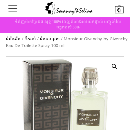
ទំនិញម៉ាកប្រែនៗ សុទ្ធ 100% ចេញពីហាងអាមេរិកផ្ទាល់ បញ្ចុះតំលៃ
រហូតដល់ 50%
ទំព័រដើម
/
ទឹកអប់
/
ទឹកអប់បុរស
/ Monsieur Givenchy by Givenchy
Eau De Toilette Spray 100 ml