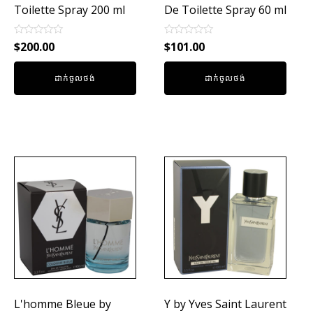
Toilette Spray 200 ml
De Toilette Spray 60 ml
Rated
Rated
$
200.00
$
101.00
0
0
out
out
of
of
ដាក់ចូលថង់
ដាក់ចូលថង់
5
5
L'homme Bleue by
Y by Yves Saint Laurent