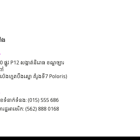
ាំង
 ផ្លូវ P12 សង្កាត់និរោធ ខណ្ឌច្បារ
ពៅ
រីប៉េងហួតបឹងស្នោ គំរូងទី7 Poloris)
ខទំនាក់ទំនង: (015) 555 686
រដ្ឋអាមេរិក: (562) 888 0168