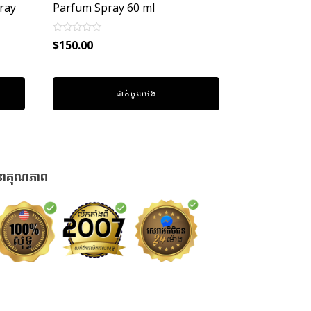
ray
Parfum Spray 60 ml
Rated
$
150.00
0
out
of
5
ដាក់ចូលថង់
នាគុណភាព