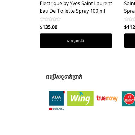
Electrique by Yves Saint Laurent
Sain
Eau De Toilette Spray 100 ml
Spra
Rated
Rated
$
135.00
$
112
0
0
out
out
of
of
ដាក់ចូលថង់
5
5
ជម្រើសទូទាត់ប្រាក់