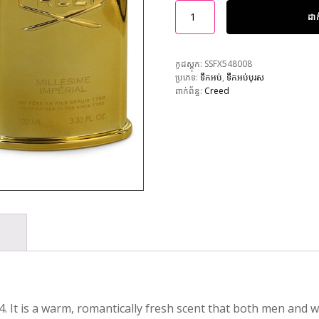
ដា
កូដស្តុក:
SSFX548008
ប្រភេទ:
ទឹកអប់
,
ទឹកអប់បុរស
ពាក់ព័ន្ធ:
Creed
. It is a warm, romantically fresh scent that both men and wo