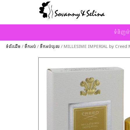
ទំនិញម៉
ទំព័រដើម
/
ទឹកអប់
/
ទឹកអប់បុរស
/ MILLESIME IMPERIAL by Creed M