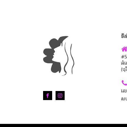
ទីត
#50
អំ
(បុ
លេ
សហ