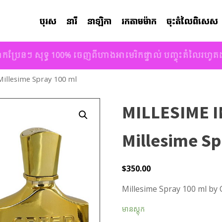
បុរស
នារី
នាឡិកា
រកតាមម៉ាក
ចុះតំលៃពិសេស
ាកប្រែនៗ សុទ្ធ 100% ចេញពីហាងអាមេរិកផ្ទាល់ បញ្ចុះតំលៃរហូ
illesime Spray 100 ml
MILLESIME I
Millesime Sp
$
350.00
Millesime Spray 100 ml by 
មានស្តុក